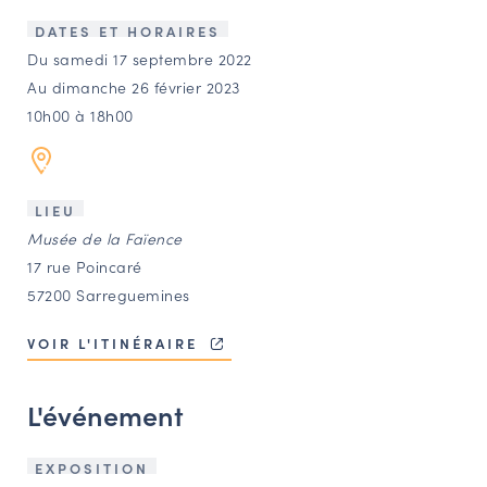
LES ACTIONS PHARES
DATES ET HORAIRES
CONTACT
Du samedi 17 septembre 2022
Au dimanche 26 février 2023
Agenda
10h00 à 18h00
Annuaire
LIEU
Ressources
Musée de la Faïence
17 rue Poincaré
57200 Sarreguemines
OFFRES D’EMPLOI ET DE STAGE
BOURSE D’ÉCHANGE
VOIR L'ITINÉRAIRE
OUTILS EN LIGNE
CARTES DES NAUDIN
L'événement
Espace acteurs
EXPOSITION