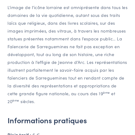
L’image de l’icône lorraine est omniprésente dans tous les
NAVIGATION FILTRÉE « ACTEURS »
domaines de la vie quotidienne, autant sous des traits
laïcs que religieux, dans des livres scolaires, sur des
images imprimées, des vitraux, à travers les nombreuses
PORTAIL CULTURE
statues présentes notamment dans l’espace public… La
Comité d'Histoire Régionale
Faïencerie de Sarreguemines ne fait pas exception en
Service Inventaire et Patrimoines de la Région Grand Est
développant, tout au long de son histoire, une riche
production à l’effigie de Jeanne d’Arc. Les représentations
illustrent parfaitement le savoir-faire acquis par les
VOUS ÊTES…
faïenciers de Sarreguemines tout en rendant compte de
Amateurs d’histoire et de patrimoine
la diversité des représentations et appropriations de
Responsables de structures
ème
cette grande figure nationale, au cours des 19
et
Étudiants & chercheurs
ème
20
siècles.
Informations pratiques
Plein tarif :
6 €