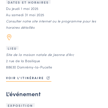
LES ACTIONS PHARES
DATES ET HORAIRES
Du jeudi 1 mai 2025
CONTACT
Au samedi 31 mai 2025
Agenda
Consulter notre site internet ou le programme pour les
horaires détaillés
Annuaire
LIEU
Ressources
Site de la maison natale de Jeanne d'Arc
2 rue de la Basilique
OFFRES D’EMPLOI ET DE STAGE
88630 Domrémy-la-Pucelle
BOURSE D’ÉCHANGE
VOIR L'ITINÉRAIRE
OUTILS EN LIGNE
CARTES DES NAUDIN
L'événement
Espace acteurs
EXPOSITION