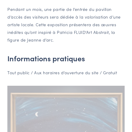
NAVIGATION FILTRÉE « ACTEURS »
Pendant un mois, une partie de l’entrée du pavillon
d’accès des visiteurs sera dédiée à la valorisation d’une
artiste locale. Cette exposition présentera des œuvres
PORTAIL CULTURE
inédites qu’ont inspiré à Patricia FLUID’Art Abstrait, la
figure de Jeanne d’arc.
Comité d'Histoire Régionale
Service Inventaire et Patrimoines de la Région Grand Est
Informations pratiques
VOUS ÊTES…
Tout public / Aux horaires d’ouverture du site / Gratuit
Amateurs d’histoire et de patrimoine
Responsables de structures
Étudiants & chercheurs