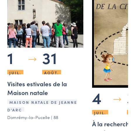
1
31
JUIL.
AOÛT.
Visites estivales de la
4
Maison natale
MAISON NATALE DE JEANNE
D’ARC
JUIL.
Domrémy-la-Pucelle | 88
À la recherche