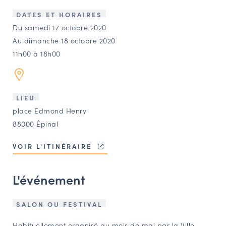
LES ACTIONS PHARES
DATES ET HORAIRES
CONTACT
Du samedi 17 octobre 2020
Au dimanche 18 octobre 2020
Agenda
11h00 à 18h00
Annuaire
LIEU
Ressources
place Edmond Henry
88000 Épinal
OFFRES D’EMPLOI ET DE STAGE
VOIR L'ITINÉRAIRE
BOURSE D’ÉCHANGE
OUTILS EN LIGNE
L'événement
CARTES DES NAUDIN
Espace acteurs
SALON OU FESTIVAL
Habituellement organisé au mois de mai par la Ville