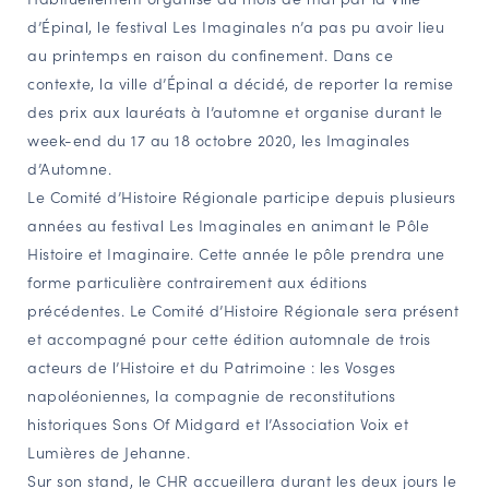
d’Épinal, le festival Les Imaginales n’a pas pu avoir lieu
NAVIGATION FILTRÉE « ACTEURS »
au printemps en raison du confinement. Dans ce
contexte, la ville d’Épinal a décidé, de reporter la remise
des prix aux lauréats à l’automne et organise durant le
PORTAIL CULTURE
week-end du 17 au 18 octobre 2020, les Imaginales
Comité d'Histoire Régionale
d’Automne.
Service Inventaire et Patrimoines de la Région Grand Est
Le Comité d’Histoire Régionale participe depuis plusieurs
années au festival Les Imaginales en animant le Pôle
Histoire et Imaginaire. Cette année le pôle prendra une
VOUS ÊTES…
forme particulière contrairement aux éditions
Amateurs d’histoire et de patrimoine
précédentes. Le Comité d’Histoire Régionale sera présent
Responsables de structures
et accompagné pour cette édition automnale de trois
Étudiants & chercheurs
acteurs de l’Histoire et du Patrimoine :
les Vosges
napoléoniennes,
la compagnie de reconstitutions
historiques Sons Of Midgard et l’Association Voix et
Lumières de Jehanne.
Sur son stand, le CHR accueillera durant les deux jours le