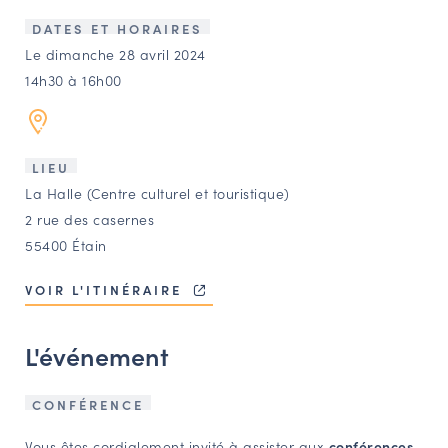
LES ACTIONS PHARES
DATES ET HORAIRES
CONTACT
Le dimanche 28 avril 2024
14h30 à 16h00
Agenda
Annuaire
LIEU
La Halle (Centre culturel et touristique)
Ressources
2 rue des casernes
55400 Étain
OFFRES D’EMPLOI ET DE STAGE
VOIR L'ITINÉRAIRE
BOURSE D’ÉCHANGE
OUTILS EN LIGNE
L'événement
CARTES DES NAUDIN
Espace acteurs
CONFÉRENCE
Vous êtes cordialement invité à assister aux
conférences