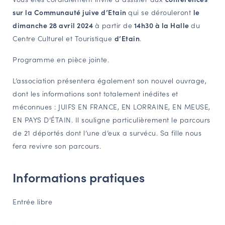
sur la Communauté juive d’Etain
qui se dérouleront
le
NAVIGATION FILTRÉE « ACTEURS »
dimanche 28 avril 2024
à partir de
14h30 à la Halle
du
Centre Culturel et Touristique
d’Etain
.
PORTAIL CULTURE
Programme en pièce jointe.
Comité d'Histoire Régionale
L’association présentera également son nouvel ouvrage,
Service Inventaire et Patrimoines de la Région Grand Est
dont les informations sont totalement inédites et
méconnues : JUIFS EN FRANCE, EN LORRAINE, EN MEUSE,
EN PAYS D’ÉTAIN. Il souligne particulièrement le parcours
VOUS ÊTES…
de 21 déportés dont l’une d’eux a survécu. Sa fille nous
Amateurs d’histoire et de patrimoine
fera revivre son parcours.
Responsables de structures
Étudiants & chercheurs
Informations pratiques
Entrée libre