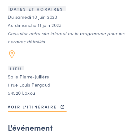
LES ACTIONS PHARES
DATES ET HORAIRES
CONTACT
Du samedi 10 juin 2023
Au dimanche 11 juin 2023
Agenda
Consulter notre site internet ou le programme pour les
horaires détaillés
Annuaire
Ressources
LIEU
Salle Pierre-Juillère
1 rue Louis Pergaud
OFFRES D’EMPLOI ET DE STAGE
54520 Laxou
BOURSE D’ÉCHANGE
OUTILS EN LIGNE
VOIR L'ITINÉRAIRE
CARTES DES NAUDIN
L'événement
Espace acteurs