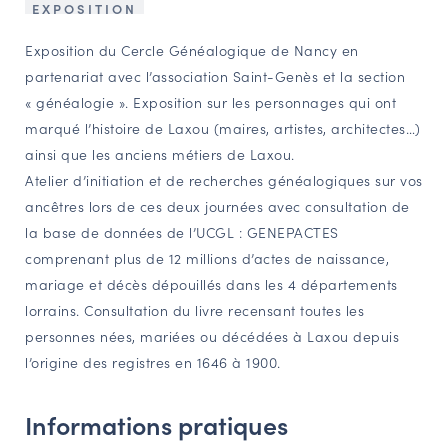
EXPOSITION
NAVIGATION FILTRÉE « ACTEURS »
Exposition du Cercle Généalogique de Nancy en
partenariat avec l’association Saint-Genès et la section
« généalogie ». Exposition sur les personnages qui ont
PORTAIL CULTURE
marqué l’histoire de Laxou (maires, artistes, architectes…)
Comité d'Histoire Régionale
ainsi que les anciens métiers de Laxou.
Service Inventaire et Patrimoines de la Région Grand Est
Atelier d’initiation et de recherches généalogiques sur vos
ancêtres lors de ces deux journées avec consultation de
la base de données de l’UCGL : GENEPACTES
VOUS ÊTES…
comprenant plus de 12 millions d’actes de naissance,
Amateurs d’histoire et de patrimoine
mariage et décès dépouillés dans les 4 départements
Responsables de structures
lorrains. Consultation du livre recensant toutes les
Étudiants & chercheurs
personnes nées, mariées ou décédées à Laxou depuis
l’origine des registres en 1646 à 1900.
Informations pratiques