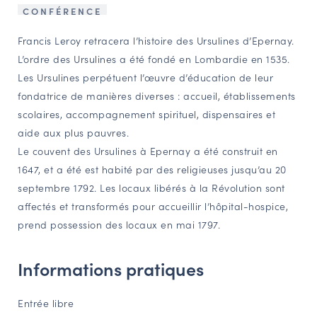
CONFÉRENCE
NAVIGATION FILTRÉE « ACTEURS »
Francis Leroy retracera l’histoire des Ursulines d’Epernay.
L’ordre des Ursulines a été fondé en Lombardie en 1535.
PORTAIL CULTURE
Les Ursulines perpétuent l’œuvre d’éducation de leur
fondatrice de manières diverses : accueil, établissements
Comité d'Histoire Régionale
scolaires, accompagnement spirituel, dispensaires et
Service Inventaire et Patrimoines de la Région Grand Est
aide aux plus pauvres.
Le couvent des Ursulines à Epernay a été construit en
1647, et a été est habité par des religieuses jusqu’au 20
VOUS ÊTES…
septembre 1792. Les locaux libérés à la Révolution sont
Amateurs d’histoire et de patrimoine
affectés et transformés pour accueillir l’hôpital-hospice,
Responsables de structures
prend possession des locaux en mai 1797.
Étudiants & chercheurs
Informations pratiques
Entrée libre