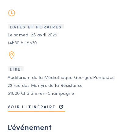
LES ACTIONS PHARES
CONTACT
Agenda
DATES ET HORAIRES
Le samedi 26 avril 2025
14h30 à 15h30
Annuaire
Ressources
LIEU
Auditorium de la Médiathèque Georges Pompidou
OFFRES D’EMPLOI ET DE STAGE
22 rue des Martyrs de la Résistance
51000 Châlons-en-Champagne
BOURSE D’ÉCHANGE
OUTILS EN LIGNE
VOIR L'ITINÉRAIRE
CARTES DES NAUDIN
Espace acteurs
L'événement