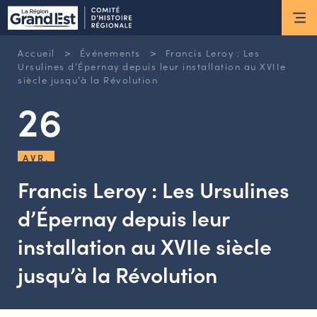
ESPACE MEMBRE
>
>
Accueil
Événements
Francis Leroy : Les
Actus
Ursulines d’Épernay depuis leur installation au XVIIe
siècle jusqu’à la Révolution
26
ACTUALITÉS DU MOMENT
RETOUR SUR LES DERNIÈRES
NEWSLETTERS
AVR.
INSCRIPTION À LA NEWSLETTER
Francis Leroy : Les Ursulines
Nous connaître
d’Épernay depuis leur
installation au XVIIe siècle
LES MISSIONS DU CHR
L’ÉQUIPE DU CHR
jusqu’à la Révolution
LE CONSEIL DES ASSOCIATIONS
LE CONSEIL SCIENTIFIQUE