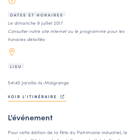
LES ACTIONS PHARES
CONTACT
DATES ET HORAIRES
Le dimanche 9 juillet 2017
Agenda
Consulter notre site internet ou le programme pour les
horaires détaillés
Annuaire
Ressources
LIEU
54140 Jarville-la-Malgrange
OFFRES D’EMPLOI ET DE STAGE
BOURSE D’ÉCHANGE
VOIR L'ITINÉRAIRE
OUTILS EN LIGNE
CARTES DES NAUDIN
L'événement
Espace acteurs
Pour cette édition de la Fête du Patrimoine industriel, le