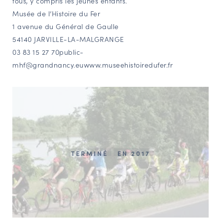
tous, y compris les jeunes enfants.
Musée de l’Histoire du Fer
1 avenue du Général de Gaulle
54140 JARVILLE-LA-MALGRANGE
03 83 15 27 70
public-
mhf@grandnancy.euwww.museehistoiredufer.fr
TERMINÉ
EN 2017