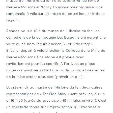
musée de l’Histoire du fer s’allie avec le Val de Fer de
NAVIGATION FILTRÉE « ACTEURS »
Neuves-Maisons et Nancy Tourisme pour organiser une
randonnée à vélo sur les traces du passé industriel de la
région !
PORTAIL CULTURE
Rendez-vous à 10 h du musée de l’Histoire du fer. Les
Comité d'Histoire Régionale
comédiens de la compagnie Les Baladins animeront une
Service Inventaire et Patrimoines de la Région Grand Est
visite d’une demi-heure environ, « Fer Side Story ».
Ensuite, départ à vélo direction le Carreau de la Mine de
Neuves-Maisons. Une étape est prévue avec
VOUS ÊTES…
ravitaillement pour les sportifs. A l’arrivée, un pique-
Amateurs d’histoire et de patrimoine
nique convivial sera offert aux participants, et des visites
Responsables de structures
de la mine seront possibles (prévoir un pull).
Étudiants & chercheurs
L’après-midi, au musée de l’Histoire du fer, deux autres
représentations de « Fer Side Story » sont prévues, à 15 h
et 16 h 30 (durée du spectacle : 45 minutes environ). C’est
un spectacle fondé sur l’improvisation, qui s’adresse à