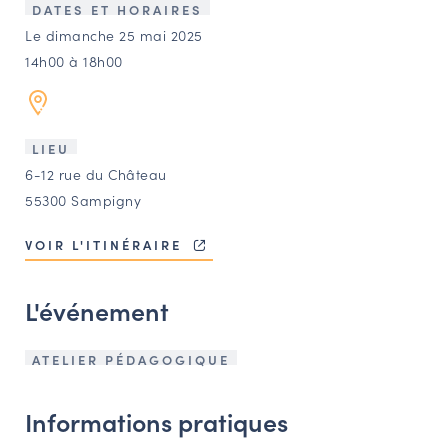
LES ACTIONS PHARES
DATES ET HORAIRES
Le dimanche 25 mai 2025
CONTACT
14h00 à 18h00
Agenda
Annuaire
LIEU
6-12 rue du Château
55300 Sampigny
Ressources
VOIR L'ITINÉRAIRE
OFFRES D’EMPLOI ET DE STAGE
L'événement
BOURSE D’ÉCHANGE
OUTILS EN LIGNE
CARTES DES NAUDIN
ATELIER PÉDAGOGIQUE
Espace acteurs
Informations pratiques