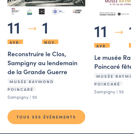
11
1
11
AVR.
NOV.
AVR.
N
Reconstruire le Clos,
Le musée Ra
Sampigny au lendemain
Poincaré fête 
de la Grande Guerre
MUSÉE RAYMO
MUSÉE RAYMOND
POINCARÉ
POINCARÉ
Sampigny | 55
Sampigny | 55
TOUS SES ÉVÉNEMENTS