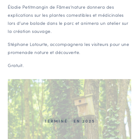
Élodie Petitmangin de Fâmes’nature donnera des
NAVIGATION FILTRÉE « ACTEURS »
explications sur les plantes comestibles et médicinales
lors d’une balade dans le parc et animera un atelier sur
la création sauvage.
PORTAIL CULTURE
Comité d'Histoire Régionale
Stéphane Latourte, accompagnera les visiteurs pour une
Service Inventaire et Patrimoines de la Région Grand Est
promenade nature et découverte.
Gratuit.
VOUS ÊTES…
Amateurs d’histoire et de patrimoine
Responsables de structures
Étudiants & chercheurs
TERMINÉ
EN 2025