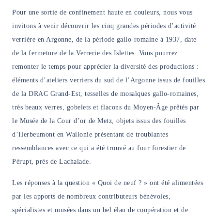
NAVIGATION FILTRÉE « ACTEURS »
Pour une sortie de confinement haute en couleurs, nous vous
invitons à venir découvrir les cinq grandes périodes d’activité
verrière en Argonne, de la période gallo-romaine à 1937, date
PORTAIL CULTURE
de la fermeture de la Verrerie des Islettes. Vous pourrez
Comité d'Histoire Régionale
remonter le temps pour apprécier la diversité des productions :
Service Inventaire et Patrimoines de la Région Grand Est
éléments d’ateliers verriers du sud de l’Argonne issus de fouilles
de la DRAC Grand-Est, tesselles de mosaïques gallo-romaines,
très beaux verres, gobelets et
flacons du Moyen-Âge prêtés par
VOUS ÊTES…
le Musée de la Cour d’or de Metz, objets issus des fouilles
Amateurs d’histoire et de patrimoine
d’Herbeumont en Wallonie présentant de troublantes
Responsables de structures
ressemblances avec ce qui a été trouvé au four forestier de
Étudiants & chercheurs
Pérupt, près de Lachalade.
Les réponses à la question « Quoi de neuf ? » ont été alimentées
par les apports de nombreux contributeurs bénévoles,
spécialistes et musées dans un bel élan de coopération et de