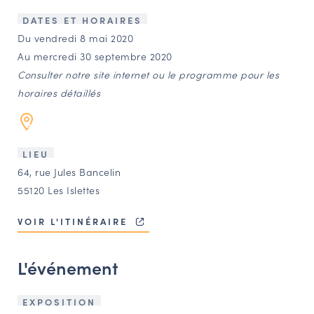
LES ACTIONS PHARES
DATES ET HORAIRES
CONTACT
Du vendredi 8 mai 2020
Au mercredi 30 septembre 2020
Agenda
Consulter notre site internet ou le programme pour les
horaires détaillés
Annuaire
Ressources
LIEU
64, rue Jules Bancelin
55120 Les Islettes
OFFRES D’EMPLOI ET DE STAGE
BOURSE D’ÉCHANGE
VOIR L'ITINÉRAIRE
OUTILS EN LIGNE
CARTES DES NAUDIN
L'événement
Espace acteurs
EXPOSITION