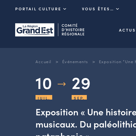
PORTAIL CULTURE
VOUS ÊTES…
ACTUS
>
>
Accueil
Événements
Exposition “Une 
10
29
JUIL.
SEP.
Exposition « Une histoir
musicaux. Du paléolithi
pataphonie »