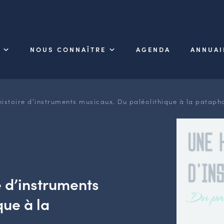
NOUS CONNAÎTRE
AGENDA
ANNUAI
histoire d’instruments musicaux. Du paléolithique à la pataph
e d’instruments
que à la