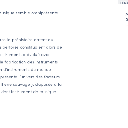
OR
 la musique semble omniprésente
ns la préhistoire datent du
s perforés constituaient alors de
d’instruments a évolué avec
 de fabrication des instruments
tion d’instruments du monde
présente l’univers des facteurs
 lutherie sauvage juxtaposée à la
vient instrument de musique.