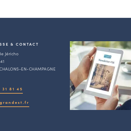
SSE & CONTACT
de Jéricho
41
 CHALONS-EN-CHAMPAGNE
 31 81 45
grandest.fr