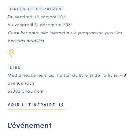
LES ACTIONS PHARES
DATES ET HORAIRES
CONTACT
Du vendredi 15 octobre 2021
Au vendredi 31 décembre 2021
Agenda
Consulter notre site internet ou le programme pour les
horaires détaillés
Annuaire
Ressources
LIEU
Médiathèque les silos, maison du livre et de l'affiche 7-9
avenue Foch
OFFRES D’EMPLOI ET DE STAGE
52000 Chaumont
BOURSE D’ÉCHANGE
OUTILS EN LIGNE
VOIR L'ITINÉRAIRE
CARTES DES NAUDIN
L'événement
Espace acteurs