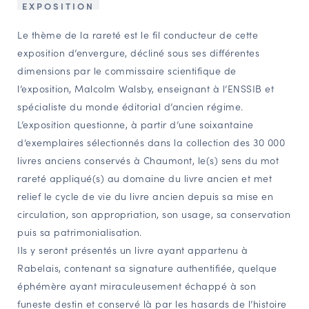
EXPOSITION
NAVIGATION FILTRÉE « ACTEURS »
Le thème de la rareté est le fil conducteur de cette
exposition d’envergure, décliné sous ses différentes
dimensions par le commissaire scientifique de
PORTAIL CULTURE
l’exposition, Malcolm Walsby, enseignant à l’ENSSIB et
Comité d'Histoire Régionale
spécialiste du monde éditorial d’ancien régime.
Service Inventaire et Patrimoines de la Région Grand Est
L’exposition questionne, à partir d’une soixantaine
d’exemplaires sélectionnés dans la collection des 30 000
livres anciens conservés à Chaumont, le(s) sens du mot
VOUS ÊTES…
rareté appliqué(s) au domaine du livre ancien et met
Amateurs d’histoire et de patrimoine
relief le cycle de vie du livre ancien depuis sa mise en
Responsables de structures
circulation, son appropriation, son usage, sa conservation
Étudiants & chercheurs
puis sa patrimonialisation.
Ils y seront présentés un livre ayant appartenu à
Rabelais, contenant sa signature authentifiée, quelque
éphémère ayant miraculeusement échappé à son
funeste destin et conservé là par les hasards de l’histoire