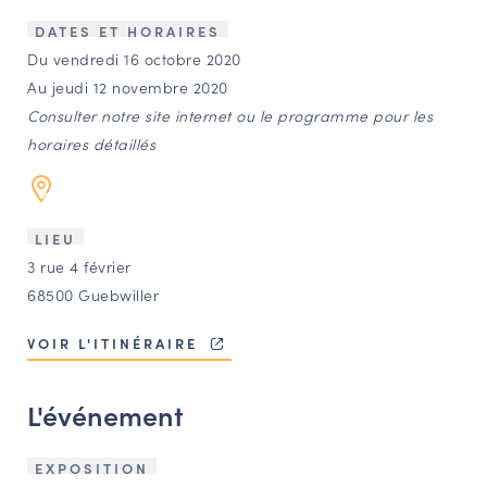
LES ACTIONS PHARES
DATES ET HORAIRES
CONTACT
Du vendredi 16 octobre 2020
Au jeudi 12 novembre 2020
Agenda
Consulter notre site internet ou le programme pour les
horaires détaillés
Annuaire
Ressources
LIEU
3 rue 4 février
68500 Guebwiller
OFFRES D’EMPLOI ET DE STAGE
BOURSE D’ÉCHANGE
VOIR L'ITINÉRAIRE
OUTILS EN LIGNE
CARTES DES NAUDIN
L'événement
Espace acteurs
EXPOSITION