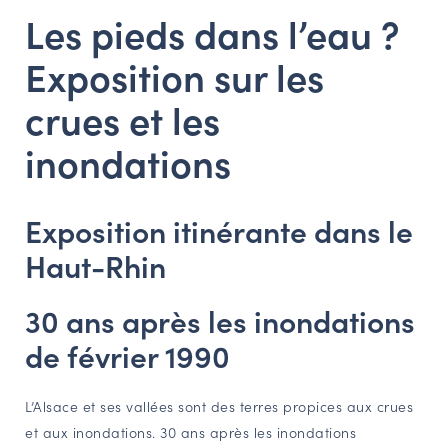
Les pieds dans l’eau ?
NAVIGATION FILTRÉE « ACTEURS »
Exposition sur les
crues et les
PORTAIL CULTURE
Comité d'Histoire Régionale
inondations
Service Inventaire et Patrimoines de la Région Grand Est
Exposition itinérante dans le
VOUS ÊTES…
Haut-Rhin
Amateurs d’histoire et de patrimoine
Responsables de structures
30 ans après les inondations
Étudiants & chercheurs
de février 1990
L’Alsace et ses vallées sont des terres propices aux crues
et aux inondations. 30 ans après les inondations