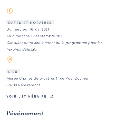
LES ACTIONS PHARES
CONTACT
Agenda
DATES ET HORAIRES
Du mercredi 16 juin 2021
Au dimanche 19 septembre 2021
Annuaire
Consulter notre site internet ou le programme pour les
horaires détaillés
Ressources
OFFRES D’EMPLOI ET DE STAGE
LIEU
Musée Charles de bruyères 1 rue Paul Doumer
BOURSE D’ÉCHANGE
88200 Remiremont
OUTILS EN LIGNE
CARTES DES NAUDIN
VOIR L'ITINÉRAIRE
Espace acteurs
L'événement