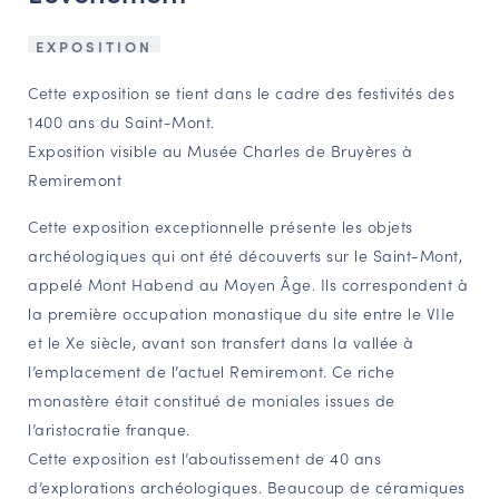
NAVIGATION FILTRÉE « ACTEURS »
EXPOSITION
Cette exposition se tient dans le cadre des festivités des
PORTAIL CULTURE
1400 ans du Saint-Mont.
Exposition visible au Musée Charles de Bruyères à
Comité d'Histoire Régionale
Remiremont
Service Inventaire et Patrimoines de la Région Grand Est
Cette exposition exceptionnelle présente les objets
archéologiques qui ont été découverts sur le Saint-Mont,
VOUS ÊTES…
appelé Mont Habend au Moyen Âge. Ils correspondent à
Amateurs d’histoire et de patrimoine
la première occupation monastique du site entre le VIIe
Responsables de structures
et le Xe siècle, avant son transfert dans la vallée à
Étudiants & chercheurs
l’emplacement de l’actuel Remiremont. Ce riche
monastère était constitué de moniales issues de
l’aristocratie franque.
Cette exposition est l’aboutissement de 40 ans
d’explorations archéologiques. Beaucoup de céramiques