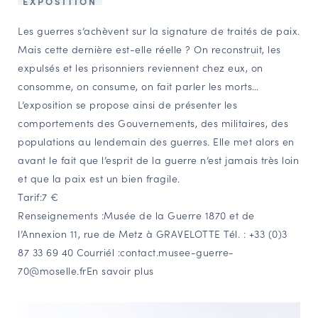
EXPOSITION
NAVIGATION FILTRÉE « ACTEURS »
Les guerres s’achèvent sur la signature de traités de paix.
Mais cette dernière est-elle réelle ? On reconstruit, les
expulsés et les prisonniers reviennent chez eux, on
PORTAIL CULTURE
consomme, on consume, on fait parler les morts…
Comité d'Histoire Régionale
L’exposition se propose ainsi de présenter les
Service Inventaire et Patrimoines de la Région Grand Est
comportements des Gouvernements, des militaires, des
populations au lendemain des guerres. Elle met alors en
avant le fait que l’esprit de la guerre n’est jamais très loin
VOUS ÊTES…
et que la paix est un bien fragile.
Amateurs d’histoire et de patrimoine
Tarif:7 €
Responsables de structures
Renseignements :Musée de la Guerre 1870 et de
l’Annexion 11, rue de Metz à GRAVELOTTE Tél. : +33 (0)3
Étudiants & chercheurs
87 33 69 40 Courriél :contact.musee-guerre-
70@moselle.frEn savoir plus