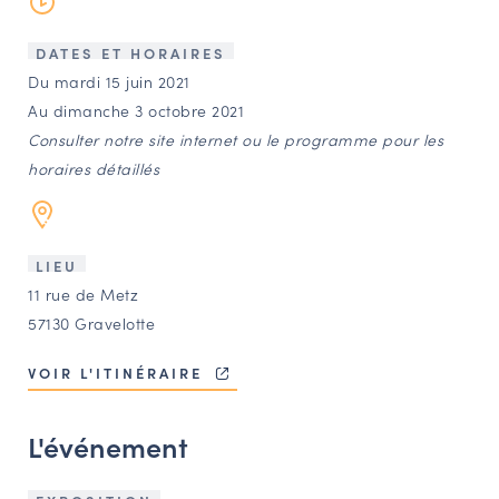
LES ACTIONS PHARES
CONTACT
DATES ET HORAIRES
Du mardi 15 juin 2021
Agenda
Au dimanche 3 octobre 2021
Consulter notre site internet ou le programme pour les
Annuaire
horaires détaillés
Ressources
LIEU
11 rue de Metz
OFFRES D’EMPLOI ET DE STAGE
57130 Gravelotte
BOURSE D’ÉCHANGE
OUTILS EN LIGNE
VOIR L'ITINÉRAIRE
CARTES DES NAUDIN
L'événement
Espace acteurs