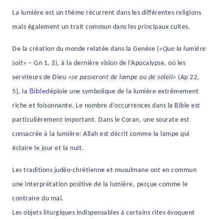
NAVIGATION FILTRÉE « ACTEURS »
La lumière est un thème récurrent dans les différentes religions
mais également un trait commun dans les principaux cultes.
De la création du monde relatée dans la Genèse (
«Que la lumière
PORTAIL CULTURE
soit»
– Gn 1, 3), à la dernière vision de l’Apocalypse, où les
Comité d'Histoire Régionale
serviteurs de Dieu
«se passeront de lampe ou de soleil»
(Ap 22,
Service Inventaire et Patrimoines de la Région Grand Est
Bible
5), la
déploie une symbolique de la lumière extrêmement
riche et foisonnante. Le nombre d’occurrences dans la Bible est
VOUS ÊTES…
particulièrement important. Dans le Coran, une sourate est
Amateurs d’histoire et de patrimoine
consacrée à la lumière: Allah est décrit comme la lampe qui
Responsables de structures
éclaire le jour et la nuit.
Étudiants & chercheurs
Les traditions judéo-chrétienne et musulmane ont en commun
une interprétation positive de la lumière, perçue comme le
contraire du mal.
Les objets liturgiques indispensables à certains rites évoquent