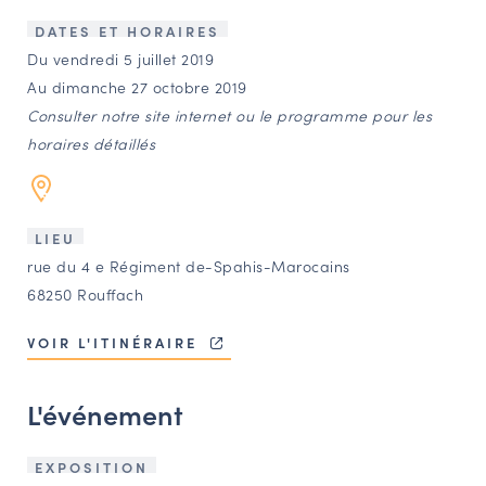
LES ACTIONS PHARES
DATES ET HORAIRES
CONTACT
Du vendredi 5 juillet 2019
Au dimanche 27 octobre 2019
Agenda
Consulter notre site internet ou le programme pour les
horaires détaillés
Annuaire
Ressources
LIEU
rue du 4 e Régiment de-Spahis-Marocains
68250 Rouffach
OFFRES D’EMPLOI ET DE STAGE
BOURSE D’ÉCHANGE
VOIR L'ITINÉRAIRE
OUTILS EN LIGNE
CARTES DES NAUDIN
L'événement
Espace acteurs
EXPOSITION