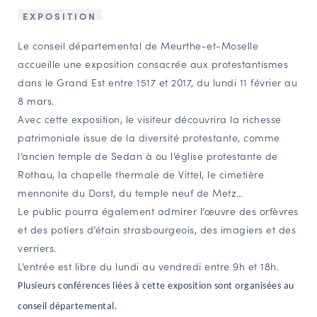
EXPOSITION
NAVIGATION FILTRÉE « ACTEURS »
Le conseil départemental de Meurthe-et-Moselle
accueille une exposition consacrée aux protestantismes
PORTAIL CULTURE
dans le Grand Est entre 1517 et 2017, du lundi 11 février au
Comité d'Histoire Régionale
8 mars.
Service Inventaire et Patrimoines de la Région Grand Est
Avec cette exposition, le visiteur découvrira la richesse
patrimoniale issue de la diversité protestante, comme
l’ancien temple de Sedan à ou l’église protestante de
VOUS ÊTES…
Rothau, la chapelle thermale de Vittel, le cimetière
Amateurs d’histoire et de patrimoine
mennonite du Dorst, du temple neuf de Metz…
Le public pourra également admirer l’œuvre des orfèvres
Responsables de structures
et des potiers d’étain strasbourgeois, des imagiers et des
Étudiants & chercheurs
verriers.
L’entrée est libre du lundi au vendredi entre 9h et 18h.
Plusieurs conférences liées à cette exposition sont organisées au
conseil départemental.