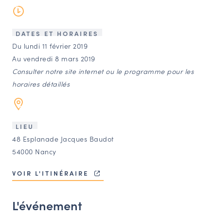
LES ACTIONS PHARES
CONTACT
DATES ET HORAIRES
Agenda
Du lundi 11 février 2019
Au vendredi 8 mars 2019
Annuaire
Consulter notre site internet ou le programme pour les
horaires détaillés
Ressources
LIEU
OFFRES D’EMPLOI ET DE STAGE
48 Esplanade Jacques Baudot
BOURSE D’ÉCHANGE
54000 Nancy
OUTILS EN LIGNE
VOIR L'ITINÉRAIRE
CARTES DES NAUDIN
Espace acteurs
L'événement