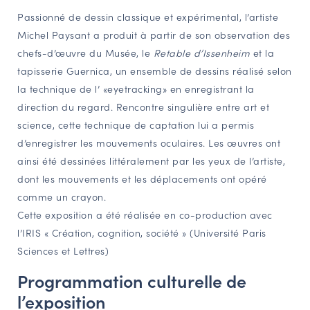
Passionné de dessin classique et expérimental, l’artiste
NAVIGATION FILTRÉE « ACTEURS »
Michel Paysant a produit à partir de son observation des
chefs-d’œuvre du Musée, le
Retable d’Issenheim
et la
tapisserie Guernica, un ensemble de dessins réalisé selon
PORTAIL CULTURE
la technique de l’ «eyetracking» en enregistrant la
Comité d'Histoire Régionale
direction du regard. Rencontre singulière entre art et
Service Inventaire et Patrimoines de la Région Grand Est
science, cette technique de captation lui a permis
d’enregistrer les mouvements oculaires. Les œuvres ont
ainsi été dessinées littéralement par les yeux de l’artiste,
VOUS ÊTES…
dont les mouvements et les déplacements ont opéré
Amateurs d’histoire et de patrimoine
comme un crayon.
Responsables de structures
Cette exposition a été réalisée en co-production avec
Étudiants & chercheurs
l’IRIS « Création, cognition, société » (Université Paris
Sciences et Lettres)
Programmation culturelle de
l’exposition