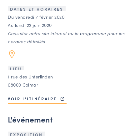
LES ACTIONS PHARES
DATES ET HORAIRES
CONTACT
Du vendredi 7 février 2020
Au lundi 22 juin 2020
Agenda
Consulter notre site internet ou le programme pour les
horaires détaillés
Annuaire
Ressources
LIEU
1 rue des Unterlinden
68000 Colmar
OFFRES D’EMPLOI ET DE STAGE
BOURSE D’ÉCHANGE
VOIR L'ITINÉRAIRE
OUTILS EN LIGNE
CARTES DES NAUDIN
L'événement
Espace acteurs
EXPOSITION