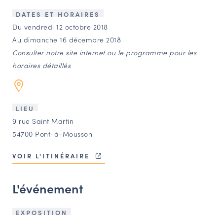
LES ACTIONS PHARES
DATES ET HORAIRES
CONTACT
Du vendredi 12 octobre 2018
Au dimanche 16 décembre 2018
Agenda
Consulter notre site internet ou le programme pour les
horaires détaillés
Annuaire
Ressources
LIEU
9 rue Saint Martin
54700 Pont-à-Mousson
OFFRES D’EMPLOI ET DE STAGE
BOURSE D’ÉCHANGE
VOIR L'ITINÉRAIRE
OUTILS EN LIGNE
CARTES DES NAUDIN
L'événement
Espace acteurs
EXPOSITION