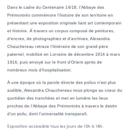
NAVIGATION FILTRÉE « ACTEURS »
Dans le cadre du Centenaire 14/18, l’Abbaye des
Prémontrés commémore l’histoire de son territoire en
présentant une exposition originale liant art contemporain
PORTAIL CULTURE
et histoire. À travers un corpus composé de peintures,
d’encres, de photographies et d’archives, Alexandra
Comité d'Histoire Régionale
Chauchereau retrace l’itinéraire de son grand-père
Service Inventaire et Patrimoines de la Région Grand Est
paternel, mobilisé en Lorraine de décembre 1914 à mars
1916, puis envoyé sur le front d’Orient après de
VOUS ÊTES…
nombreux mois d’hospitalisation.
Amateurs d’histoire et de patrimoine
À une époque où la parole directe des poilus n’est plus
Responsables de structures
audible, Alexandra Chauchereau nous plonge au coeur du
Étudiants & chercheurs
quotidien des tranchées et met en lumière les lieux
proches de l’Abbaye des Prémontrés à travers le destin
d’un poilu, dont l’universalité transparaît.
Exposition accessible tous les jours de 10h à 18h.