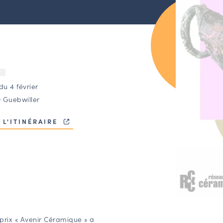
U
du 4 février
 Guebwiller
 L'ITINÉRAIRE
e prix « Avenir Céramique » a