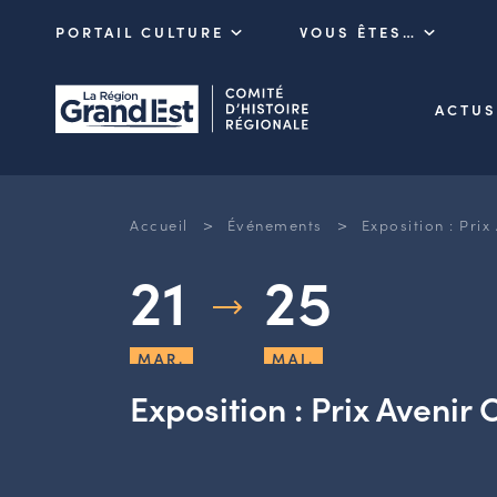
PORTAIL CULTURE
VOUS ÊTES…
ACTUS
>
>
Accueil
Événements
Exposition : Pri
21
25
MAR.
MAI.
Exposition : Prix Aveni