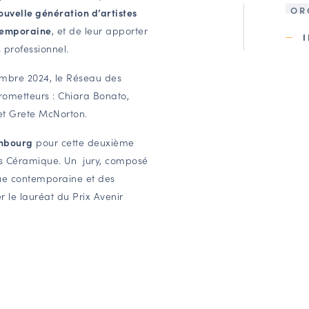
OR
nouvelle génération d’artistes
ntemporaine
, et de leur apporter
professionnel.
embre 2024, le Réseau des
rometteurs : Chiara Bonato,
et Grete McNorton.
enbourg
pour cette deuxième
rts Céramique. Un jury, composé
ue contemporaine et des
er le lauréat du Prix Avenir