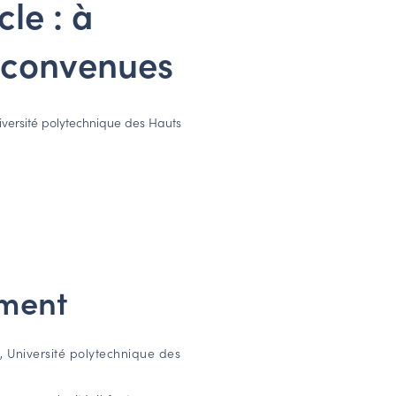
cle : à
s convenues
niversité polytechnique des Hauts
ement
e, Université polytechnique des