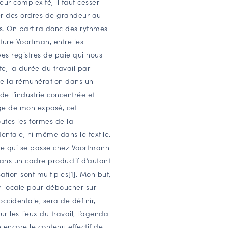
eur complexité, il faut cesser
xer des ordres de grandeur au
as. On partira donc des rythmes
ature Voortman, entre les
es registres de paie qui nous
e, la durée du travail par
de la rémunération dans un
e l’industrie concentrée et
ouge de mon exposé, cet
outes les formes de la
entale, ni même dans le textile.
ce qui se passe chez Voortmann
ans un cadre productif d’autant
sation sont multiples[1]. Mon but,
n locale pour déboucher sur
ccidentale, sera de définir,
r les lieux du travail, l’agenda
encore le contenu effectif de