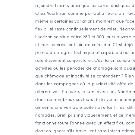
rejoindre l’usine, ainsi que les caractéristiques
Chez Voortman comme partout ailleurs, on travail
même si certaines variations montrent que face 
flexibilité reste continuellement de mise. Néanm
l’horizon se situe entre 280 et 300 jours ouvrab
et jours ouvrés sont loin de coïncider. C’est déjà
pointe du progrès technique et capable d’accu
ralentissement conjoncturel. C’est là un constat 
activités où les périodes de chômage sont quasim
que chômage et inactivité se confondent ? Rien
dans les campagnes où la pluriactivité offre de
alternatives. En outre, le turn-over chez Voortm
dans de nombreux secteurs de la vie économique
alimente une véritable boîte noire tant il est diffi
nomades. Bref, pris individuellement, et ce mê
fonctionne toute l’année avec un effectif au com
dont on ignore s’ils travaillent sans interrupti