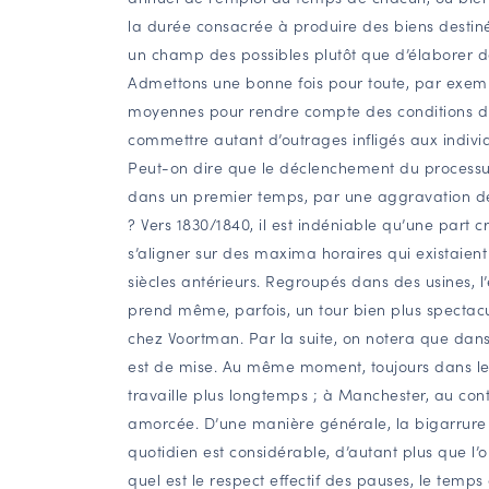
la durée consacrée à produire des biens destin
un champ des possibles plutôt que d’élaborer de
Admettons une bonne fois pour toute, par exempl
moyennes pour rendre compte des conditions du
commettre autant d’outrages infligés aux individ
Peut-on dire que le déclenchement du processus d
dans un premier temps, par une aggravation d
? Vers 1830/1840, il est indéniable qu’une part cr
s’aligner sur des maxima horaires qui existaient
siècles antérieurs. Regroupés dans des usines, l’ex
prend même, parfois, un tour bien plus spectacu
chez Voortman. Par la suite, on notera que dans 
est de mise. Au même moment, toujours dans le t
travaille plus longtemps ; à Manchester, au con
amorcée. D’une manière générale, la bigarrure
quotidien est considérable, d’autant plus que l’
quel est le respect effectif des pauses, le temp