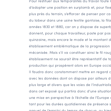
Pour restituer aux temporalités du travail toute l
d’adopter une position en surplomb et, pour fi
plus près du terrain, s’efforcer de penser par c
du labeur dans une usine textile gantoise, la fil
années 1830 et 1880, car on y dispose de superb
donnent, pour chaque travailleur, poste par post
quinzaine, mais encore le mode et le montant 
établissement emblématique de la progression d
mécanisée. Mais s’il va constituer ainsi le fil r
établissement ne saurait être représentatif de t
production qui prospèrent alors en Europe occid
Il faudra donc constamment mettre en regard 
avec les données dont on dispose par ailleurs d
plus large et divers que les voies de l’industriali
dans cet exposé qui partira donc d’une situatio
une mise en perspective à l’échelle de l’Europe o
tant pour les durées quotidiennes de présence su
annuel de l’emploi du temps de chacun, ou bien 