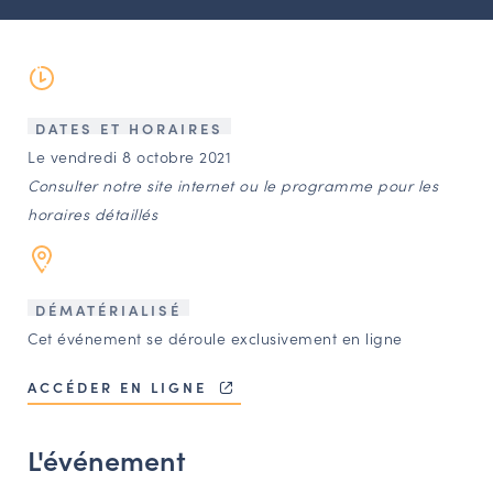
LES ACTIONS PHARES
CONTACT
Agenda
DATES ET HORAIRES
Le vendredi 8 octobre 2021
Annuaire
Consulter notre site internet ou le programme pour les
horaires détaillés
Ressources
OFFRES D’EMPLOI ET DE STAGE
DÉMATÉRIALISÉ
BOURSE D’ÉCHANGE
Cet événement se déroule exclusivement en ligne
OUTILS EN LIGNE
ACCÉDER EN LIGNE
CARTES DES NAUDIN
Espace acteurs
L'événement