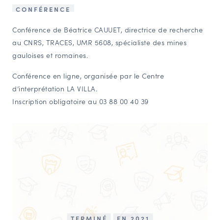
CONFÉRENCE
NAVIGATION FILTRÉE « ACTEURS »
Conférence de Béatrice CAUUET, directrice de recherche
au CNRS, TRACES, UMR 5608, spécialiste des mines
PORTAIL CULTURE
gauloises et romaines.
Comité d'Histoire Régionale
Conférence en ligne, organisée par le Centre
Service Inventaire et Patrimoines de la Région Grand Est
d’interprétation LA VILLA.
Inscription obligatoire au 03 88 00 40 39
VOUS ÊTES…
Amateurs d’histoire et de patrimoine
Responsables de structures
Étudiants & chercheurs
TERMINÉ
EN 2021