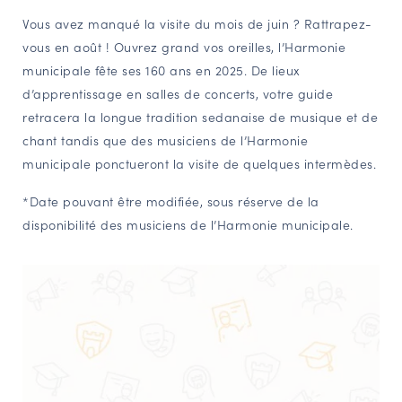
Vous avez manqué la visite du mois de juin ? Rattrapez-
NAVIGATION FILTRÉE « ACTEURS »
vous en août ! Ouvrez grand vos oreilles, l’Harmonie
municipale fête ses 160 ans en 2025. De lieux
d’apprentissage en salles de concerts, votre guide
PORTAIL CULTURE
retracera la longue tradition sedanaise de musique et de
Comité d'Histoire Régionale
chant tandis que des musiciens de l’Harmonie
Service Inventaire et Patrimoines de la Région Grand Est
municipale ponctueront la visite de quelques intermèdes.
*Date pouvant être modifiée, sous réserve de la
VOUS ÊTES…
disponibilité des musiciens de l’Harmonie municipale.
Amateurs d’histoire et de patrimoine
Responsables de structures
Étudiants & chercheurs