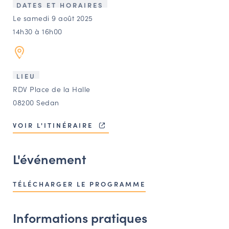
LES ACTIONS PHARES
DATES ET HORAIRES
Le samedi 9 août 2025
CONTACT
14h30 à 16h00
Agenda
Annuaire
LIEU
RDV Place de la Halle
08200 Sedan
Ressources
VOIR L'ITINÉRAIRE
OFFRES D’EMPLOI ET DE STAGE
L'événement
BOURSE D’ÉCHANGE
OUTILS EN LIGNE
CARTES DES NAUDIN
TÉLÉCHARGER LE PROGRAMME
Espace acteurs
Informations pratiques