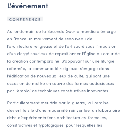
L'événement
NAVIGATION FILTRÉE « ACTEURS »
CONFÉRENCE
PORTAIL CULTURE
Au lendemain de la Seconde Guerre mondiale émerge
en France un mouvement de renouveau de
Comité d'Histoire Régionale
l’architecture religieuse et de l’art sacré sous l’impulsion
Service Inventaire et Patrimoines de la Région Grand Est
d’un clergé soucieux de repositionner l’Église au cœur de
la création contemporaine. S’appuyant sur une liturgie
reformée, la communauté religieuse s’engage dans
VOUS ÊTES…
l’édification de nouveaux lieux de culte, qui sont une
Amateurs d’histoire et de patrimoine
occasion de mettre en œuvre des formes audacieuses
Responsables de structures
par l’emploi de techniques constructives innovantes.
Étudiants & chercheurs
Particulièrement meurtrie par la guerre, la Lorraine
devient le site d’une modernité réinventée, un laboratoire
riche d’expérimentations architecturales, formelles,
constructives et typologiques, pour lesquelles les