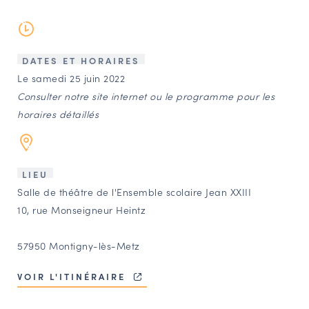
LES ACTIONS PHARES
CONTACT
Agenda
DATES ET HORAIRES
Le samedi 25 juin 2022
Consulter notre site internet ou le programme pour les
Annuaire
horaires détaillés
Ressources
LIEU
OFFRES D’EMPLOI ET DE STAGE
Salle de théâtre de l'Ensemble scolaire Jean XXIII
10, rue Monseigneur Heintz
BOURSE D’ÉCHANGE
OUTILS EN LIGNE
57950 Montigny-lès-Metz
CARTES DES NAUDIN
VOIR L'ITINÉRAIRE
Espace acteurs