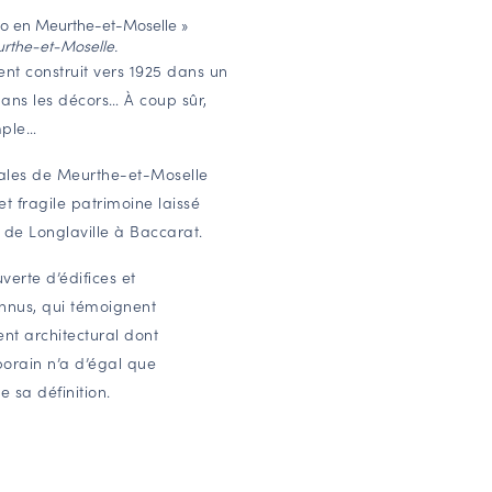
éco en Meurthe-et-Moselle »
rthe-et-Moselle.
nt construit vers 1925 dans un
ans les décors… À coup sûr,
imple…
tales de Meurthe-et-Moselle
t fragile patrimoine laissé
 de Longlaville à Baccarat.
erte d’édifices et
connus, qui témoignent
nt architectural dont
orain n’a d’égal que
e sa définition.