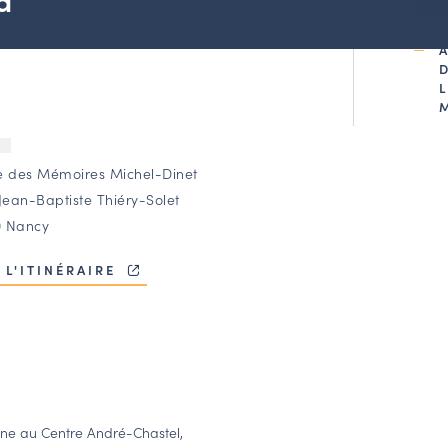
OR
U
e des Mémoires Michel-Dinet
Jean-Baptiste Thiéry-Solet
 Nancy
 L'ITINÉRAIRE
ine au Centre André-Chastel,