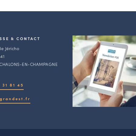
SSE & CONTACT
de Jéricho
41
 CHALONS-EN-CHAMPAGNE
 31 81 45
grandest.fr