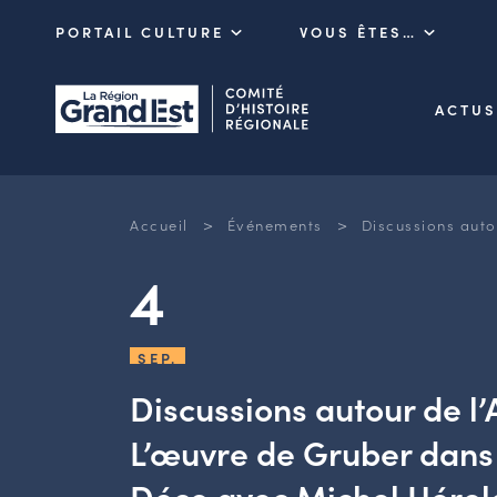
PORTAIL CULTURE
VOUS ÊTES…
ACTUS
>
>
Accueil
Événements
Discussions auto
4
SEP.
Discussions autour de l’
L’œuvre de Gruber dans l
Déco avec Michel Hérol