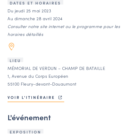
LES ACTIONS PHARES
DATES ET HORAIRES
Du jeudi 25 mai 2023
CONTACT
Au dimanche 28 avril 2024
Agenda
Consulter notre site internet ou le programme pour les
horaires détaillés
Annuaire
LIEU
Ressources
MÉMORIAL DE VERDUN – CHAMP DE BATAILLE
1, Avenue du Corps Européen
OFFRES D’EMPLOI ET DE STAGE
55100 Fleury-devant-Douaumont
BOURSE D’ÉCHANGE
VOIR L'ITINÉRAIRE
OUTILS EN LIGNE
CARTES DES NAUDIN
L'événement
Espace acteurs
EXPOSITION