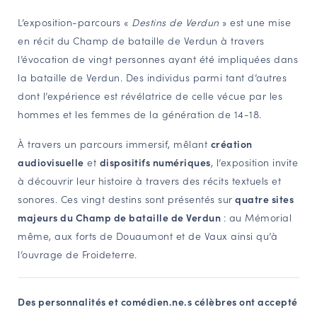
NAVIGATION FILTRÉE « ACTEURS »
L’exposition-parcours «
Destins de Verdun
» est une mise
en récit du Champ de bataille de Verdun à travers
l’évocation de vingt personnes ayant été impliquées dans
PORTAIL CULTURE
la bataille de Verdun. Des individus parmi tant d’autres
dont l’expérience est révélatrice de celle vécue par les
Comité d'Histoire Régionale
hommes et les femmes de la génération de 14-18.
Service Inventaire et Patrimoines de la Région Grand Est
À travers un parcours immersif, mêlant
création
audiovisuelle
et
dispositifs numériques
, l’exposition invite
VOUS ÊTES…
à découvrir leur histoire à travers des récits textuels et
Amateurs d’histoire et de patrimoine
sonores. Ces vingt destins sont présentés sur
quatre sites
Responsables de structures
majeurs du Champ de bataille de Verdun
: au Mémorial
Étudiants & chercheurs
même, aux forts de Douaumont et de Vaux ainsi qu’à
l’ouvrage de Froideterre.
Des personnalités et comédien.ne.s célèbres ont accepté