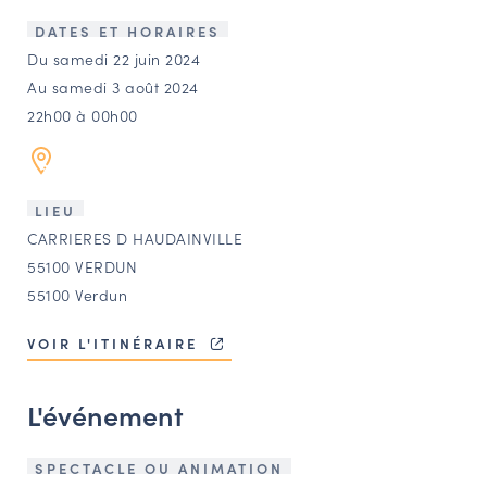
LES ACTIONS PHARES
DATES ET HORAIRES
CONTACT
Du samedi 22 juin 2024
Au samedi 3 août 2024
Agenda
22h00 à 00h00
Annuaire
LIEU
Ressources
CARRIERES D HAUDAINVILLE
55100 VERDUN
55100 Verdun
OFFRES D’EMPLOI ET DE STAGE
BOURSE D’ÉCHANGE
VOIR L'ITINÉRAIRE
OUTILS EN LIGNE
CARTES DES NAUDIN
L'événement
Espace acteurs
SPECTACLE OU ANIMATION