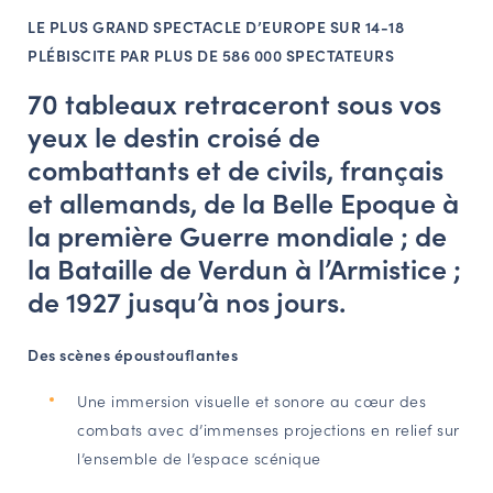
LE PLUS GRAND SPECTACLE D’EUROPE SUR 14-18
NAVIGATION FILTRÉE « ACTEURS »
PLÉBISCITE PAR PLUS DE 586 000 SPECTATEURS
70 tableaux retraceront sous vos
PORTAIL CULTURE
yeux le destin croisé de
Comité d'Histoire Régionale
combattants et de civils, français
Service Inventaire et Patrimoines de la Région Grand Est
et allemands, de la Belle Epoque à
la première Guerre mondiale ; de
la Bataille de Verdun à l’Armistice ;
VOUS ÊTES…
de 1927 jusqu’à nos jours.
Amateurs d’histoire et de patrimoine
Responsables de structures
Des scènes époustouflantes
Étudiants & chercheurs
Une immersion visuelle et sonore au cœur des
combats avec d’immenses projections en relief sur
l’ensemble de l’espace scénique