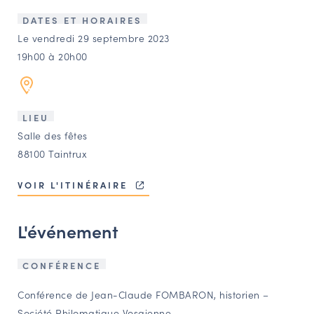
LES ACTIONS PHARES
DATES ET HORAIRES
CONTACT
Le vendredi 29 septembre 2023
19h00 à 20h00
Agenda
Annuaire
LIEU
Salle des fêtes
Ressources
88100 Taintrux
VOIR L'ITINÉRAIRE
OFFRES D’EMPLOI ET DE STAGE
BOURSE D’ÉCHANGE
L'événement
OUTILS EN LIGNE
CARTES DES NAUDIN
CONFÉRENCE
Espace acteurs
Conférence de Jean-Claude FOMBARON, historien –
Société Philomatique Vosgienne –