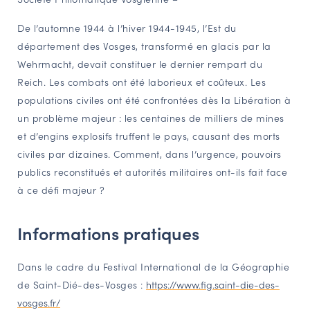
NAVIGATION FILTRÉE « ACTEURS »
De l’automne 1944 à l’hiver 1944-1945, l’Est du
département des Vosges, transformé en glacis par la
Wehrmacht, devait constituer le dernier rempart du
PORTAIL CULTURE
Reich. Les combats ont été laborieux et coûteux. Les
Comité d'Histoire Régionale
populations civiles ont été confrontées dès la Libération à
Service Inventaire et Patrimoines de la Région Grand Est
un problème majeur : les centaines de milliers de mines
et d’engins explosifs truffent le pays, causant des morts
civiles par dizaines. Comment, dans l’urgence, pouvoirs
VOUS ÊTES…
publics reconstitués et autorités militaires ont-ils fait face
Amateurs d’histoire et de patrimoine
à ce défi majeur ?
Responsables de structures
Informations pratiques
Étudiants & chercheurs
Dans le cadre du Festival International de la Géographie
de Saint-Dié-des-Vosges :
https://www.fig.saint-die-des-
vosges.fr/