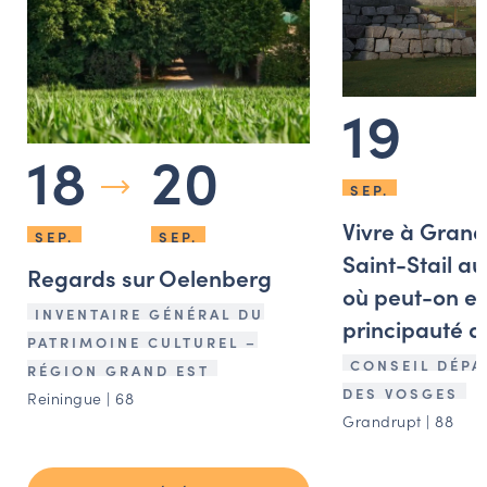
19
18
20
SEP.
Vivre à Grand
SEP.
SEP.
Saint-Stail au
Regards sur Oelenberg
où peut-on en
INVENTAIRE GÉNÉRAL DU
principauté d
PATRIMOINE CULTUREL –
CONSEIL DÉPA
RÉGION GRAND EST
DES VOSGES
Reiningue | 68
Grandrupt | 88