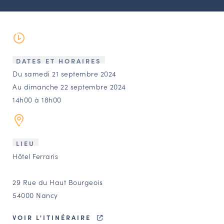
LES ACTIONS PHARES
CONTACT
Agenda
DATES ET HORAIRES
Annuaire
Du samedi 21 septembre 2024
Au dimanche 22 septembre 2024
14h00 à 18h00
Ressources
OFFRES D’EMPLOI ET DE STAGE
LIEU
BOURSE D’ÉCHANGE
Hôtel Ferraris
OUTILS EN LIGNE
CARTES DES NAUDIN
29 Rue du Haut Bourgeois
54000 Nancy
Espace acteurs
VOIR L'ITINÉRAIRE