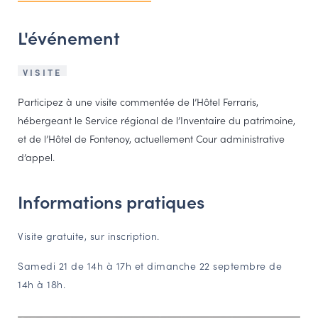
NAVIGATION FILTRÉE « ACTEURS »
L'événement
VISITE
PORTAIL CULTURE
Comité d'Histoire Régionale
Participez à une visite commentée de l’Hôtel Ferraris,
Service Inventaire et Patrimoines de la Région Grand Est
hébergeant le Service régional de l’Inventaire du patrimoine,
et de l’Hôtel de Fontenoy, actuellement Cour administrative
d’appel.
VOUS ÊTES…
Amateurs d’histoire et de patrimoine
Informations pratiques
Responsables de structures
Étudiants & chercheurs
Visite gratuite, sur inscription.
Samedi 21 de 14h à 17h et dimanche 22 septembre de
14h à 18h.