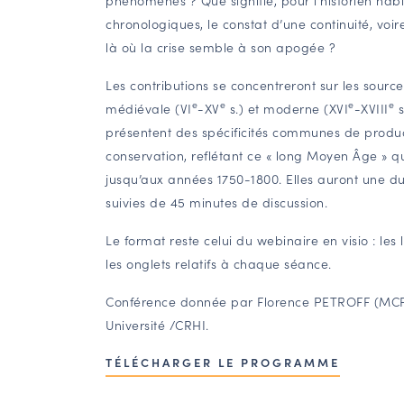
chronologiques, le constat d’une continuité, voi
là où la crise semble à son apogée ?
Les contributions se concentreront sur les sourc
e
e
e
e
médiévale (VI
-XV
s.) et moderne (XVI
-XVIII
s
présentent des spécificités communes de produc
conservation, reflétant ce « long Moyen Âge » q
jusqu’aux années 1750-1800. Elles auront une 
suivies de 45 minutes de discussion.
Le format reste celui du webinaire en visio : les
les onglets relatifs à chaque séance.
Conférence donnée par
Florence PETROFF (MCF,
Université /CRHI
.
TÉLÉCHARGER LE PROGRAMME