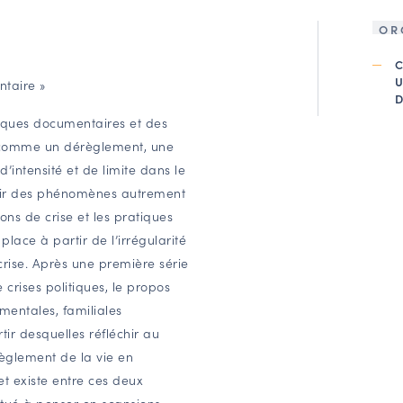
OR
ntaire »
atiques documentaires et des
ci comme un dérèglement, une
’intensité et de limite dans le
ir des phénomènes autrement
tions de crise et les pratiques
lace à partir de l’irrégularité
 crise. Après une première série
crises politiques, le propos
ementales, familiales
ir desquelles réfléchir au
règlement de la vie en
t existe entre ces deux
itué à penser en scansions