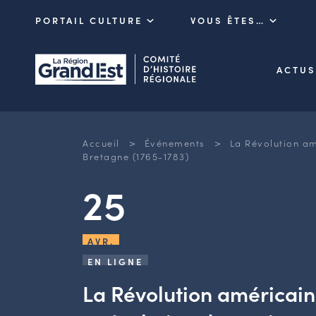
PORTAIL CULTURE
VOUS ÊTES…
ACTUS
>
>
Accueil
Événements
La Révolution am
Bretagne (1765-1783)
25
AVR.
EN LIGNE
La Révolution américain