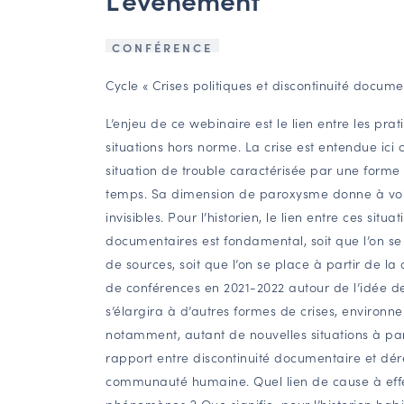
CONFÉRENCE
Cycle « Crises politiques et discontinuité docume
L’enjeu de ce webinaire est le lien entre les pr
situations hors norme. La crise est entendue i
situation de trouble caractérisée par une forme d
temps. Sa dimension de paroxysme donne à vo
invisibles. Pour l’historien, le lien entre ces situa
documentaires est fondamental, soit que l’on se p
de sources, soit que l’on se place à partir de la
de conférences en 2021-2022 autour de l’idée de 
s’élargira à d’autres formes de crises, environn
notamment, autant de nouvelles situations à part
rapport entre discontinuité documentaire et dé
communauté humaine. Quel lien de cause à effe
phénomènes ? Que signifie, pour l’historien hab