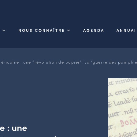
NOUS CONNAÎTRE
AGENDA
ANNUAI
éricaine : une “révolution de papier”. La “guerre des pamphle
e : une