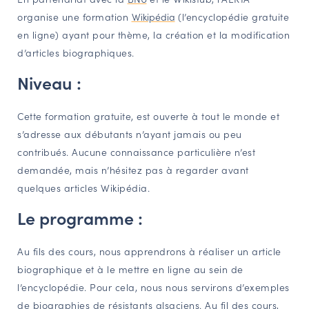
organise une formation
Wikipédia
(l’encyclopédie gratuite
NAVIGATION FILTRÉE « ACTEURS »
en ligne) ayant pour thème, la création et la modification
d’articles biographiques.
PORTAIL CULTURE
Niveau :
Comité d'Histoire Régionale
Service Inventaire et Patrimoines de la Région Grand Est
Cette formation gratuite, est ouverte à tout le monde et
s’adresse aux débutants n’ayant jamais ou peu
contribués. Aucune connaissance particulière n’est
VOUS ÊTES…
demandée, mais n’hésitez pas à regarder avant
Amateurs d’histoire et de patrimoine
quelques articles Wikipédia.
Responsables de structures
Le programme :
Étudiants & chercheurs
Au fils des cours, nous apprendrons à réaliser un article
biographique et à le mettre en ligne au sein de
l’encyclopédie. Pour cela, nous nous servirons d’exemples
de biographies de résistants alsaciens. Au fil des cours,