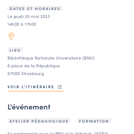
LES ACTIONS PHARES
DATES ET HORAIRES
CONTACT
Le jeudi 25 mai 2023
14h00 à 17h00
Agenda
Annuaire
LIEU
Bibliothèque Nationale Universitaire (BNU)
Ressources
6 place de la République
67000 Strasbourg
OFFRES D’EMPLOI ET DE STAGE
VOIR L'ITINÉRAIRE
BOURSE D’ÉCHANGE
OUTILS EN LIGNE
L'événement
CARTES DES NAUDIN
Espace acteurs
ATELIER PÉDAGOGIQUE
FORMATION
En partenariat avec la
BNU
et le Wikistub, l’AERIA