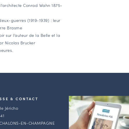
e : l’architecte Conrad Wahn 1875-
deux-guerres (1919-1939) : leur
erre Brasme
r sur l’auteur de la Belle et la
r Nicolas Brucker
heures.
SSE & CONTACT
de Jéricho
41
 CHALONS-EN-CHAMPAGNE