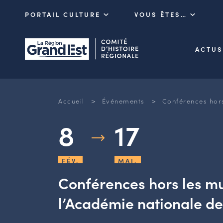
PORTAIL CULTURE
VOUS ÊTES…
ACTUS
>
>
Accueil
Événements
Conférences hors
8
17
FÉV.
MAI.
Conférences hors les m
l’Académie nationale d