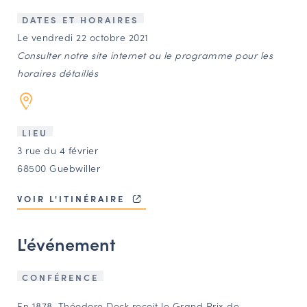
LES ACTIONS PHARES
DATES ET HORAIRES
CONTACT
Le vendredi 22 octobre 2021
Consulter notre site internet ou le programme pour les
Agenda
horaires détaillés
Annuaire
LIEU
Ressources
3 rue du 4 février
68500 Guebwiller
OFFRES D’EMPLOI ET DE STAGE
VOIR L'ITINÉRAIRE
BOURSE D’ÉCHANGE
OUTILS EN LIGNE
L'événement
CARTES DES NAUDIN
Espace acteurs
CONFÉRENCE
En 1878, Théodore Deck reçoit le Grand Prix de