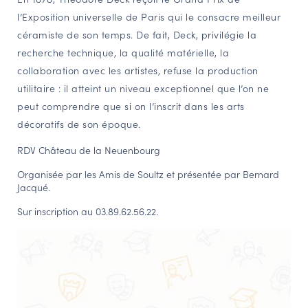
l’Exposition universelle de Paris qui le consacre meilleur
NAVIGATION FILTRÉE « ACTEURS »
céramiste de son temps. De fait, Deck, privilégie la
recherche technique, la qualité matérielle, la
collaboration avec les artistes, refuse la production
PORTAIL CULTURE
utilitaire : il atteint un niveau exceptionnel que l’on ne
Comité d'Histoire Régionale
peut comprendre que si on l’inscrit dans les arts
Service Inventaire et Patrimoines de la Région Grand Est
décoratifs de son époque.
RDV Château de la Neuenbourg
VOUS ÊTES…
Organisée par les Amis de Soultz et présentée par Bernard
Amateurs d’histoire et de patrimoine
Jacqué.
Responsables de structures
Sur inscription au 03.89.62.56.22.
Étudiants & chercheurs