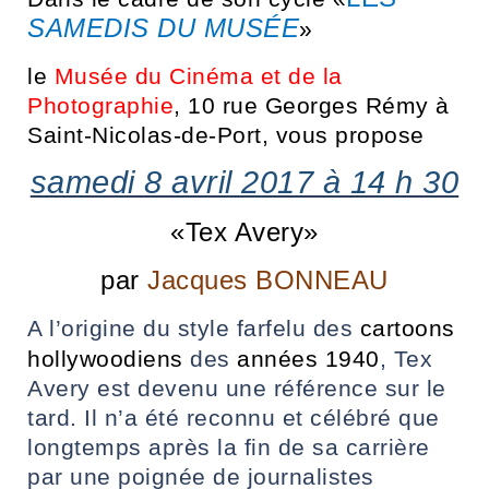
SAMEDIS DU MUSÉE
»
NAVIGATION FILTRÉE « ACTEURS »
le
Musée du Cinéma et de la
Photographie
, 10 rue Georges Rémy à
PORTAIL CULTURE
Saint-Nicolas-de-Port, vous propose
Comité d'Histoire Régionale
samedi 8 avril 2017 à 14 h 30
Service Inventaire et Patrimoines de la Région Grand Est
«
Tex Avery
»
VOUS ÊTES…
par
Jacques BONNEAU
Amateurs d’histoire et de patrimoine
A l’origine du style farfelu des
cartoons
Responsables de structures
hollywoodiens
des
années 1940
,
Tex
Étudiants & chercheurs
Avery
est devenu une référence sur le
tard. Il n’a été reconnu et célébré que
longtemps après la fin de sa carrière
par une poignée de journalistes