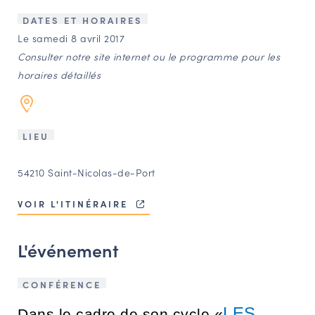
LES ACTIONS PHARES
DATES ET HORAIRES
CONTACT
Le samedi 8 avril 2017
Consulter notre site internet ou le programme pour les
Agenda
horaires détaillés
Annuaire
LIEU
Ressources
54210 Saint-Nicolas-de-Port
OFFRES D’EMPLOI ET DE STAGE
VOIR L'ITINÉRAIRE
BOURSE D’ÉCHANGE
OUTILS EN LIGNE
L'événement
CARTES DES NAUDIN
Espace acteurs
CONFÉRENCE
LES
Dans le cadre de son cycle «