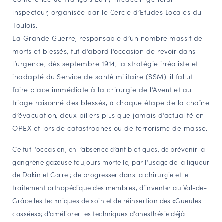
inspecteur, organisée par le Cercle d’Etudes Locales du
NAVIGATION FILTRÉE « ACTEURS »
Toulois.
La Grande Guerre, responsable d’un nombre massif de
morts et blessés, fut d’abord l’occasion de revoir dans
PORTAIL CULTURE
l’urgence, dès septembre 1914, la stratégie irréaliste et
Comité d'Histoire Régionale
inadapté du Service de santé militaire (SSM): il fallut
Service Inventaire et Patrimoines de la Région Grand Est
faire place immédiate à la chirurgie de l’Avent et au
triage raisonné des blessés, à chaque étape de la chaîne
d’évacuation, deux piliers plus que jamais d’actualité en
VOUS ÊTES…
OPEX et lors de catastrophes ou de terrorisme de masse.
Amateurs d’histoire et de patrimoine
Responsables de structures
Ce fut l’occasion, en l’absence d’antibiotiques, de prévenir la
gangrène gazeuse toujours mortelle, par l’usage de la liqueur
Étudiants & chercheurs
de Dakin et Carrel; de progresser dans la chirurgie et le
traitement orthopédique des membres, d’inventer au Val-de-
Grâce les techniques de soin et de réinsertion des «Gueules
cassées»; d’améliorer les techniques d’anesthésie déjà