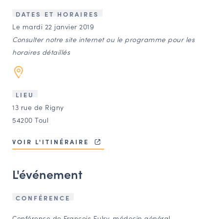
LES ACTIONS PHARES
DATES ET HORAIRES
CONTACT
Le mardi 22 janvier 2019
Consulter notre site internet ou le programme pour les
Agenda
horaires détaillés
Annuaire
LIEU
Ressources
13 rue de Rigny
54200 Toul
OFFRES D’EMPLOI ET DE STAGE
VOIR L'ITINÉRAIRE
BOURSE D’ÉCHANGE
OUTILS EN LIGNE
L'événement
CARTES DES NAUDIN
Espace acteurs
CONFÉRENCE
Conférence de François Eulry, médecin général