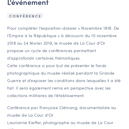
L'événement
NAVIGATION FILTRÉE « ACTEURS »
CONFÉRENCE
Pour compléter l’exposition-dossier « Novembre 1918. De
PORTAIL CULTURE
l’Empire à la République » à découvrir du 10 novembre
Comité d'Histoire Régionale
2018 au 24 février 2019, le musée de La Cour d’Or
Service Inventaire et Patrimoines de la Région Grand Est
propose un cycle de conférences permettant
d’approfondir certaines thématiques.
Cette conférence a pour but de présenter
le fonds
VOUS ÊTES…
photographique
du musée réalisé pendant la Grande
Amateurs d’histoire et de patrimoine
Guerre et d’exposer les conditions dans lesquelles il a été
Responsables de structures
fait. Il sera également remis en perspective avec les
Étudiants & chercheurs
collections militaires de l’établissement.
Conférence par Françoise Clémang, documentaliste au
musée de La Cour d’Or
Laurianne Kieffer, photographe au musée de La Cour