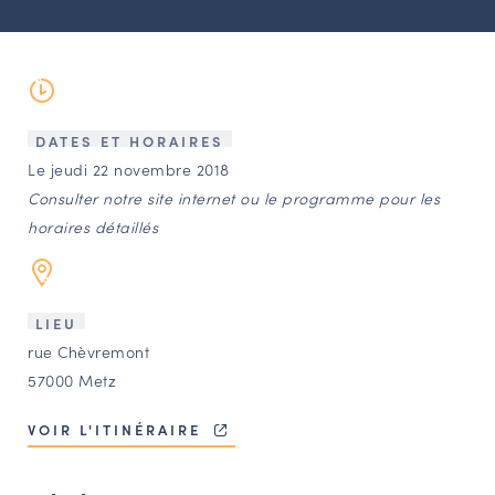
LES ACTIONS PHARES
CONTACT
Agenda
DATES ET HORAIRES
Annuaire
Le jeudi 22 novembre 2018
Consulter notre site internet ou le programme pour les
horaires détaillés
Ressources
OFFRES D’EMPLOI ET DE STAGE
LIEU
BOURSE D’ÉCHANGE
rue Chèvremont
OUTILS EN LIGNE
57000 Metz
CARTES DES NAUDIN
VOIR L'ITINÉRAIRE
Espace acteurs