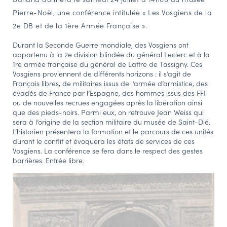
Pierre-Noël, une conférence intitulée « Les Vosgiens de la
NAVIGATION FILTRÉE « ACTEURS »
2e DB et de la 1ère Armée Française ».
Durant la Seconde Guerre mondiale, des Vosgiens ont
PORTAIL CULTURE
appartenu à la 2e division blindée du général Leclerc et à la
1re armée française du général de Lattre de Tassigny. Ces
Comité d'Histoire Régionale
Vosgiens proviennent de différents horizons : il s’agit de
Français libres, de militaires issus de l’armée d’armistice, des
Service Inventaire et Patrimoines de la Région Grand Est
évadés de France par l’Espagne, des hommes issus des FFI
ou de nouvelles recrues engagées après la libération ainsi
que des pieds-noirs. Parmi eux, on retrouve Jean Weiss qui
VOUS ÊTES…
sera à l’origine de la section militaire du musée de Saint-Dié.
L’historien présentera la formation et le parcours de ces unités
Amateurs d’histoire et de patrimoine
durant le conflit et évoquera les états de services de ces
Vosgiens. La conférence se fera dans le respect des gestes
Responsables de structures
barrières. Entrée libre.
Étudiants & chercheurs