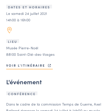
LES ACTIONS PHARES
DATES ET HORAIRES
CONTACT
Le samedi 24 juillet 2021
14h00 à 16h00
Agenda
Annuaire
LIEU
Musée Pierre-Noël
Ressources
88100 Saint-Dié-des-Vosges
VOIR L'ITINÉRAIRE
OFFRES D’EMPLOI ET DE STAGE
BOURSE D’ÉCHANGE
L'événement
OUTILS EN LIGNE
CARTES DES NAUDIN
CONFÉRENCE
Espace acteurs
Dans le cadre de la commission Temps de Guerre, Axel
Balland donnera le samedi 24 juillet à 14h00 au musée