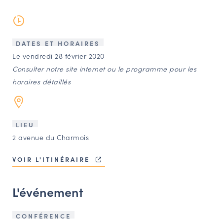
LES ACTIONS PHARES
CONTACT
Agenda
DATES ET HORAIRES
Le vendredi 28 février 2020
Consulter notre site internet ou le programme pour les
Annuaire
horaires détaillés
Ressources
LIEU
OFFRES D’EMPLOI ET DE STAGE
2 avenue du Charmois
BOURSE D’ÉCHANGE
VOIR L'ITINÉRAIRE
OUTILS EN LIGNE
CARTES DES NAUDIN
L'événement
Espace acteurs
CONFÉRENCE