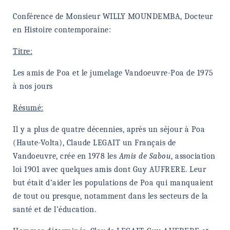
NAVIGATION FILTRÉE « ACTEURS »
Conférence de Monsieur WILLY MOUNDEMBA, Docteur
en Histoire contemporaine:
Titre:
PORTAIL CULTURE
Comité d'Histoire Régionale
Les amis de Poa et le jumelage Vandoeuvre-Poa de 1975
Service Inventaire et Patrimoines de la Région Grand Est
à nos jours
Résumé:
VOUS ÊTES…
Il y a plus de quatre décennies, après un séjour à Poa
Amateurs d’histoire et de patrimoine
(Haute-Volta), Claude LEGAIT un Français de
Responsables de structures
Vandoeuvre, crée en 1978 les
Amis de Sabou
, association
Étudiants & chercheurs
loi 1901 avec quelques amis dont Guy AUFRERE. Leur
but était d’aider les populations de Poa qui manquaient
de tout ou presque, notamment dans les secteurs de la
santé et de l’éducation.