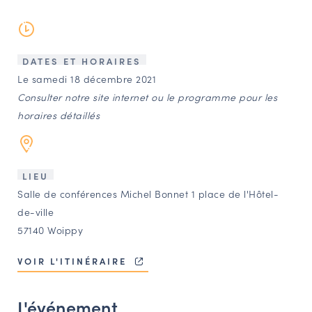
LES ACTIONS PHARES
CONTACT
Agenda
DATES ET HORAIRES
Le samedi 18 décembre 2021
Consulter notre site internet ou le programme pour les
Annuaire
horaires détaillés
Ressources
LIEU
OFFRES D’EMPLOI ET DE STAGE
Salle de conférences Michel Bonnet 1 place de l'Hôtel-
de-ville
BOURSE D’ÉCHANGE
57140 Woippy
OUTILS EN LIGNE
CARTES DES NAUDIN
VOIR L'ITINÉRAIRE
Espace acteurs
L'événement