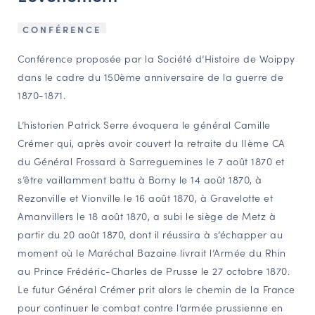
NAVIGATION FILTRÉE « ACTEURS »
CONFÉRENCE
Conférence proposée par la Société d’Histoire de Woippy
PORTAIL CULTURE
dans le cadre du 150ème anniversaire de la guerre de
1870-1871.
Comité d'Histoire Régionale
Service Inventaire et Patrimoines de la Région Grand Est
L’historien Patrick Serre évoquera le général Camille
Crémer qui, après avoir couvert la retraite du IIème CA
du Général Frossard à Sarreguemines le 7 août 1870 et
VOUS ÊTES…
s’être vaillamment battu à Borny le 14 août 1870, à
Amateurs d’histoire et de patrimoine
Rezonville et Vionville le 16 août 1870, à Gravelotte et
Responsables de structures
Amanvillers le 18 août 1870, a subi le siège de Metz à
Étudiants & chercheurs
partir du 20 août 1870, dont il réussira à s’échapper au
moment où le Maréchal Bazaine livrait l’Armée du Rhin
au Prince Frédéric-Charles de Prusse le 27 octobre 1870.
Le futur Général Crémer prit alors le chemin de la France
pour continuer le combat contre l’armée prussienne en