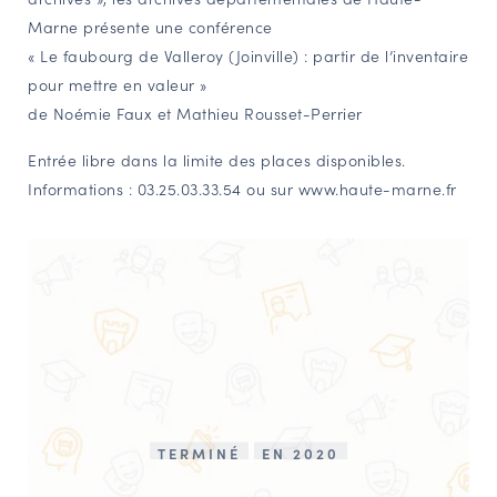
Marne présente une conférence
NAVIGATION FILTRÉE « ACTEURS »
« Le faubourg de Valleroy (Joinville) : partir de l’inventaire
pour mettre en valeur »
de Noémie Faux et Mathieu Rousset-Perrier
PORTAIL CULTURE
Comité d'Histoire Régionale
Entrée libre dans la limite des places disponibles.
Service Inventaire et Patrimoines de la Région Grand Est
Informations : 03.25.03.33.54 ou sur
www.haute-marne.fr
VOUS ÊTES…
Amateurs d’histoire et de patrimoine
Responsables de structures
Étudiants & chercheurs
TERMINÉ
EN 2020