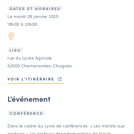
LES ACTIONS PHARES
DATES ET HORAIRES
CONTACT
Le mardi 28 janvier 2020
18h00 à 20h00
Agenda
Annuaire
LIEU
rue du Lycée Agricole
Ressources
52000 Chamarandes-Choignes
VOIR L'ITINÉRAIRE
OFFRES D’EMPLOI ET DE STAGE
BOURSE D’ÉCHANGE
L'événement
OUTILS EN LIGNE
CARTES DES NAUDIN
CONFÉRENCE
Espace acteurs
Dans le cadre du cycle de conférences » Les mardis aux
archives », les archives départementales de Haute-