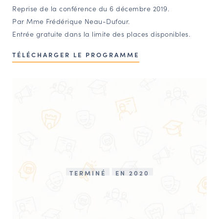
Reprise de la conférence du 6 décembre 2019.
NAVIGATION FILTRÉE « ACTEURS »
Par Mme Frédérique Neau-Dufour.
Entrée gratuite dans la limite des places disponibles.
PORTAIL CULTURE
TÉLÉCHARGER LE PROGRAMME
Comité d'Histoire Régionale
Service Inventaire et Patrimoines de la Région Grand Est
VOUS ÊTES…
Amateurs d’histoire et de patrimoine
Responsables de structures
Étudiants & chercheurs
TERMINÉ
EN 2020