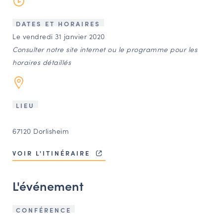
LES ACTIONS PHARES
CONTACT
DATES ET HORAIRES
Le vendredi 31 janvier 2020
Agenda
Consulter notre site internet ou le programme pour les
horaires détaillés
Annuaire
Ressources
LIEU
67120 Dorlisheim
OFFRES D’EMPLOI ET DE STAGE
BOURSE D’ÉCHANGE
VOIR L'ITINÉRAIRE
OUTILS EN LIGNE
CARTES DES NAUDIN
L'événement
Espace acteurs
CONFÉRENCE