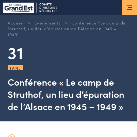
ESPACE MEMBRE
>
>
Accueil
Événements
Conférence “Le camp de
Actus
Struthof, un lieu d’épuration de l’Alsace en 1945 –
1949”
31
ACTUALITÉS DU MOMENT
RETOUR SUR LES DERNIÈRES
NEWSLETTERS
JAN.
INSCRIPTION À LA NEWSLETTER
Conférence « Le camp de
Nous connaître
Struthof, un lieu d’épuration
de l’Alsace en 1945 – 1949 »
LES MISSIONS DU CHR
L’ÉQUIPE DU CHR
LE CONSEIL DES ASSOCIATIONS
LE CONSEIL SCIENTIFIQUE