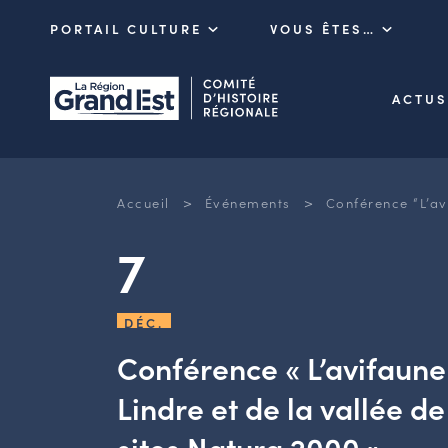
PORTAIL CULTURE
VOUS ÊTES…
ACTUS
>
>
Accueil
Événements
Conférence “L’avi
7
DÉC.
Conférence « L’avifaune
Lindre et de la vallée de
sites Natura 2000 »