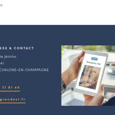
s.
SSE & CONTACT
de Jéricho
41
 CHALONS-EN-CHAMPAGNE
 31 81 45
grandest.fr