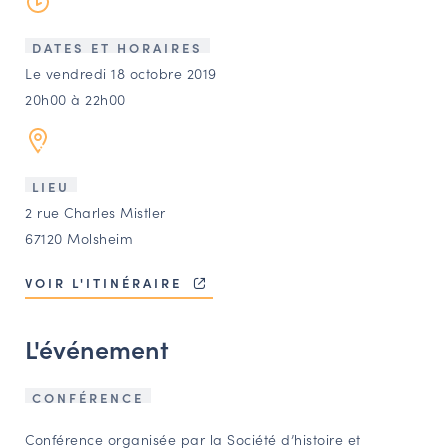
LES ACTIONS PHARES
CONTACT
DATES ET HORAIRES
Le vendredi 18 octobre 2019
Agenda
20h00 à 22h00
Annuaire
LIEU
Ressources
2 rue Charles Mistler
67120 Molsheim
OFFRES D’EMPLOI ET DE STAGE
VOIR L'ITINÉRAIRE
BOURSE D’ÉCHANGE
OUTILS EN LIGNE
L'événement
CARTES DES NAUDIN
CONFÉRENCE
Espace acteurs
Conférence organisée par la Société d’histoire et