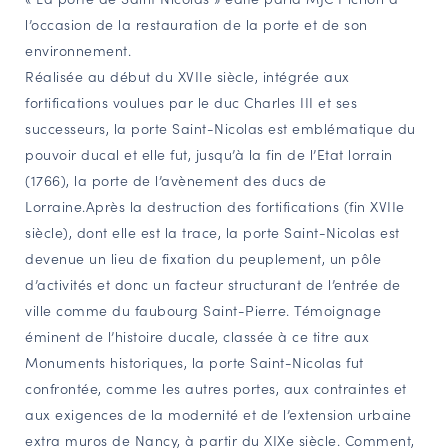
l’occasion de la restauration de la porte et de son
NAVIGATION FILTRÉE « ACTEURS »
environnement.
Réalisée au début du XVIIe siècle, intégrée aux
fortifications voulues par le duc Charles III et ses
PORTAIL CULTURE
successeurs, la porte Saint-Nicolas est emblématique du
Comité d'Histoire Régionale
pouvoir ducal et elle fut, jusqu’à la fin de l’Etat lorrain
Service Inventaire et Patrimoines de la Région Grand Est
(1766), la porte de l’avènement des ducs de
Lorraine.Après la destruction des fortifications (fin XVIIe
siècle), dont elle est la trace, la porte Saint-Nicolas est
VOUS ÊTES…
devenue un lieu de fixation du peuplement, un pôle
Amateurs d’histoire et de patrimoine
d’activités et donc un facteur structurant de l’entrée de
Responsables de structures
ville comme du faubourg Saint-Pierre. Témoignage
Étudiants & chercheurs
éminent de l’histoire ducale, classée à ce titre aux
Monuments historiques, la porte Saint-Nicolas fut
confrontée, comme les autres portes, aux contraintes et
aux exigences de la modernité et de l’extension urbaine
extra muros de Nancy, à partir du XIXe siècle. Comment,