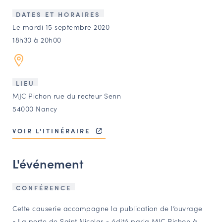
LES ACTIONS PHARES
DATES ET HORAIRES
CONTACT
Le mardi 15 septembre 2020
18h30 à 20h00
Agenda
Annuaire
LIEU
MJC Pichon rue du recteur Senn
Ressources
54000 Nancy
VOIR L'ITINÉRAIRE
OFFRES D’EMPLOI ET DE STAGE
BOURSE D’ÉCHANGE
L'événement
OUTILS EN LIGNE
CARTES DES NAUDIN
CONFÉRENCE
Espace acteurs
Cette causerie accompagne la publication de l’ouvrage
« La porte de Saint Nicolas » édité parla MJC Pichon à