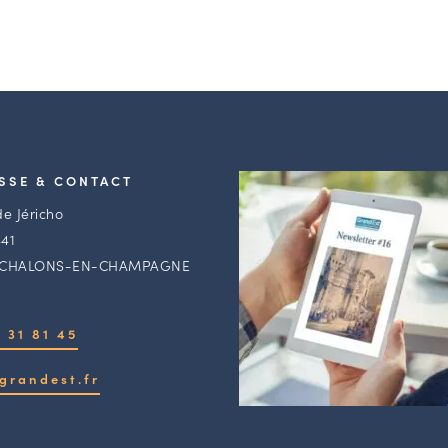
SSE & CONTACT
de Jéricho
41
 CHALONS-EN-CHAMPAGNE
 31 81 45
grandest.fr