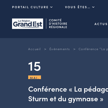
PORTAIL CULTURE
VOUS ÊTES…
ACTUS
>
>
Accueil
Événements
Conférence “La 
15
MAI.
Conférence « La pédago
Sturm et du gymnase »