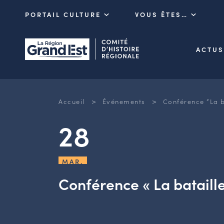
PORTAIL CULTURE
VOUS ÊTES…
ACTUS
>
>
Accueil
Événements
Conférence “La b
28
MAR.
Conférence « La bataill