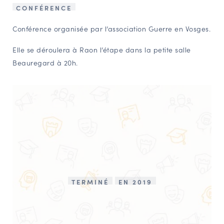
CONFÉRENCE
NAVIGATION FILTRÉE « ACTEURS »
Conférence organisée par l’association Guerre en Vosges.
Elle se déroulera à Raon l’étape dans la petite salle
PORTAIL CULTURE
Beauregard à 20h.
Comité d'Histoire Régionale
Service Inventaire et Patrimoines de la Région Grand Est
VOUS ÊTES…
Amateurs d’histoire et de patrimoine
Responsables de structures
Étudiants & chercheurs
TERMINÉ
EN 2019