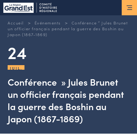
ESPACE MEMBRE
>
>
Accueil
Événements
Conférence ” Jules Brunet
Actus
un officier français pendant la guerre des Boshin au
Japon (1867-1869)
24
ACTUALITÉS DU MOMENT
RETOUR SUR LES DERNIÈRES
NEWSLETTERS
JUIL.
INSCRIPTION À LA NEWSLETTER
Conférence » Jules Brunet
Nous connaître
un officier français pendant
la guerre des Boshin au
LES MISSIONS DU CHR
L’ÉQUIPE DU CHR
Japon (1867-1869)
LE CONSEIL DES ASSOCIATIONS
LE CONSEIL SCIENTIFIQUE