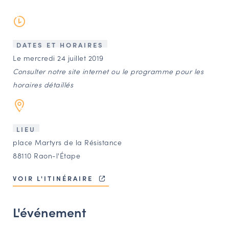
LES ACTIONS PHARES
CONTACT
Agenda
DATES ET HORAIRES
Le mercredi 24 juillet 2019
Consulter notre site internet ou le programme pour les
Annuaire
horaires détaillés
Ressources
LIEU
OFFRES D’EMPLOI ET DE STAGE
place Martyrs de la Résistance
88110 Raon-l'Étape
BOURSE D’ÉCHANGE
OUTILS EN LIGNE
VOIR L'ITINÉRAIRE
CARTES DES NAUDIN
Espace acteurs
L'événement