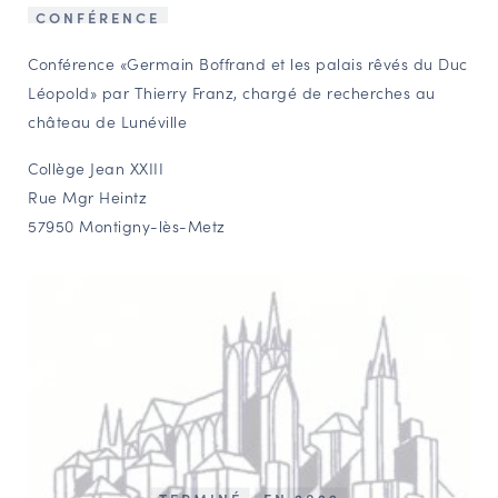
CONFÉRENCE
NAVIGATION FILTRÉE « ACTEURS »
Conférence «Germain Boffrand et les palais rêvés du Duc
Léopold» par Thierry Franz, chargé de recherches au
PORTAIL CULTURE
château de Lunéville
Comité d'Histoire Régionale
Collège Jean XXIII
Service Inventaire et Patrimoines de la Région Grand Est
Rue Mgr Heintz
57950 Montigny-lès-Metz
VOUS ÊTES…
Amateurs d’histoire et de patrimoine
Responsables de structures
Étudiants & chercheurs