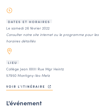
LES ACTIONS PHARES
CONTACT
Agenda
DATES ET HORAIRES
Le samedi 26 février 2022
Consulter notre site internet ou le programme pour les
Annuaire
horaires détaillés
Ressources
LIEU
OFFRES D’EMPLOI ET DE STAGE
Collège Jean XXIII Rue Mgr Heintz
57950 Montigny-lès-Metz
BOURSE D’ÉCHANGE
OUTILS EN LIGNE
VOIR L'ITINÉRAIRE
CARTES DES NAUDIN
Espace acteurs
L'événement