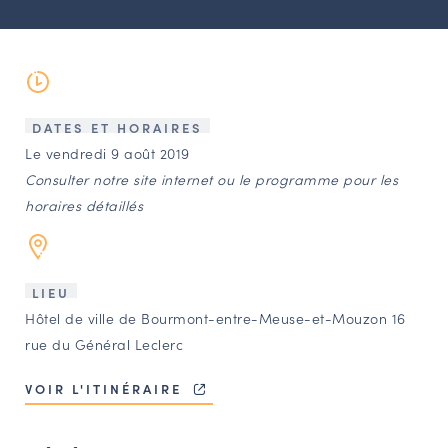
LES ACTIONS PHARES
CONTACT
Agenda
DATES ET HORAIRES
Annuaire
Le vendredi 9 août 2019
Consulter notre site internet ou le programme pour les
horaires détaillés
Ressources
OFFRES D’EMPLOI ET DE STAGE
LIEU
BOURSE D’ÉCHANGE
Hôtel de ville de Bourmont-entre-Meuse-et-Mouzon 16
OUTILS EN LIGNE
rue du Général Leclerc
CARTES DES NAUDIN
VOIR L'ITINÉRAIRE
Espace acteurs