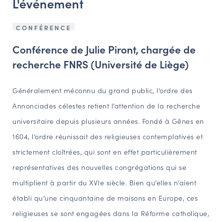
L'événement
NAVIGATION FILTRÉE « ACTEURS »
CONFÉRENCE
Conférence de Julie Piront, chargée de
PORTAIL CULTURE
recherche FNRS (Université de Liège)
Comité d'Histoire Régionale
Service Inventaire et Patrimoines de la Région Grand Est
Généralement méconnu du grand public, l’ordre des
Annonciades célestes retient l’attention de la recherche
VOUS ÊTES…
universitaire depuis plusieurs années. Fondé à Gênes en
Amateurs d’histoire et de patrimoine
1604, l’ordre réunissait des religieuses contemplatives et
Responsables de structures
strictement cloîtrées, qui sont en effet particulièrement
Étudiants & chercheurs
représentatives des nouvelles congrégations qui se
multiplient à partir du XVIe siècle. Bien qu’elles n’aient
établi qu’une cinquantaine de maisons en Europe, ces
religieuses se sont engagées dans la Réforme catholique,