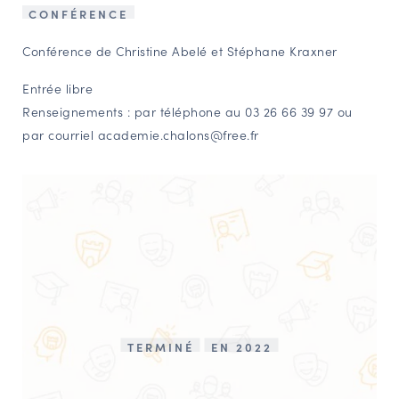
CONFÉRENCE
NAVIGATION FILTRÉE « ACTEURS »
Conférence de Christine Abelé et Stéphane Kraxner
Entrée libre
PORTAIL CULTURE
Renseignements : par téléphone au 03 26 66 39 97 ou
Comité d'Histoire Régionale
par courriel academie.chalons@free.fr
Service Inventaire et Patrimoines de la Région Grand Est
VOUS ÊTES…
Amateurs d’histoire et de patrimoine
Responsables de structures
Étudiants & chercheurs
TERMINÉ
EN 2022