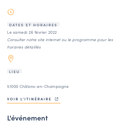
LES ACTIONS PHARES
CONTACT
Agenda
DATES ET HORAIRES
Le samedi 26 février 2022
Consulter notre site internet ou le programme pour les
Annuaire
horaires détaillés
Ressources
LIEU
OFFRES D’EMPLOI ET DE STAGE
51000 Châlons-en-Champagne
BOURSE D’ÉCHANGE
OUTILS EN LIGNE
VOIR L'ITINÉRAIRE
CARTES DES NAUDIN
Espace acteurs
L'événement