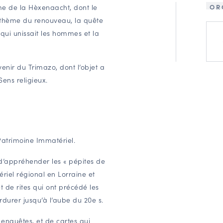
OR
me de la Hèxenaacht, dont le
le thème du renouveau, la quête
n qui unissait les hommes et la
enir du Trimazo, dont l’objet a
Sens religieux.
Patrimoine Immatériel.
d’appréhender les « pépites de
ériel régional en Lorraine et
 de rites qui ont précédé les
rdurer jusqu’à l’aube du 20e s.
 enquêtes, et de cartes qui