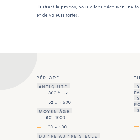
illustrent le propos, nous allons découvrir une f
et de valeurs fortes.
PÉRIODE
T
ANTIQUITÉ
D
-800 à -52
F
D
-52 à + 500
P
D
MOYEN ÂGE
501-1000
1001-1500
DU 16E AU 18E SIÈCLE